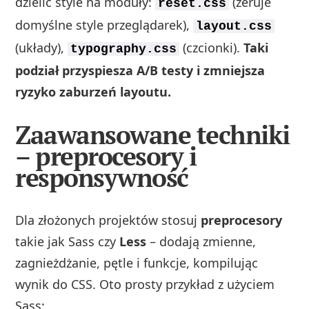
dzielić style na moduły:
(zeruje
reset.css
domyślne style przeglądarek),
layout.css
(układy),
(czcionki).
Taki
typography.css
podział przyspiesza A/B testy i zmniejsza
ryzyko zaburzeń layoutu.
Zaawansowane techniki
– preprocesory i
responsywność
Dla złożonych projektów stosuj
preprocesory
takie jak Sass czy
Less
– dodają zmienne,
zagnieżdżanie, pętle i funkcje, kompilując
wynik do CSS. Oto prosty przykład z użyciem
Sass: