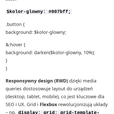
$kolor-glowny: #007bff;
.button {
background: $kolor-glowny;
&:hover {
background: darken($kolor-glowny, 10%);
}
}
Responsywny design (RWD)
dzięki media
queries dostosowuje layout do urządzeń
(desktop, tablet, mobile), co jest kluczowe dla
SEO i UX. Grid i
Flexbox
rewolucjonizują układy
– np.
display: grid; grid-template-