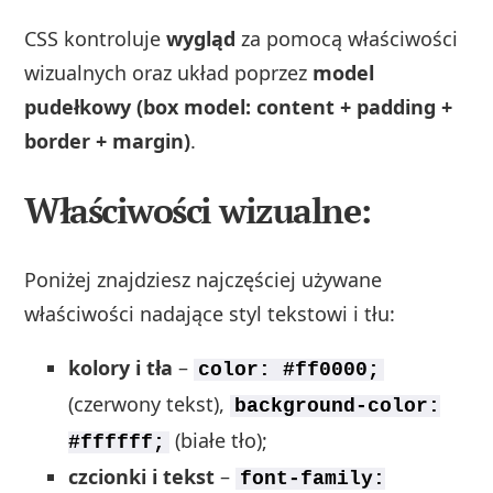
CSS kontroluje
wygląd
za pomocą właściwości
wizualnych oraz układ poprzez
model
pudełkowy (box model: content + padding +
border + margin)
.
Właściwości wizualne:
Poniżej znajdziesz najczęściej używane
właściwości nadające styl tekstowi i tłu:
kolory i tła
–
color: #ff0000;
(czerwony tekst),
background-color:
(białe tło);
#ffffff;
czcionki i tekst
–
font-family: