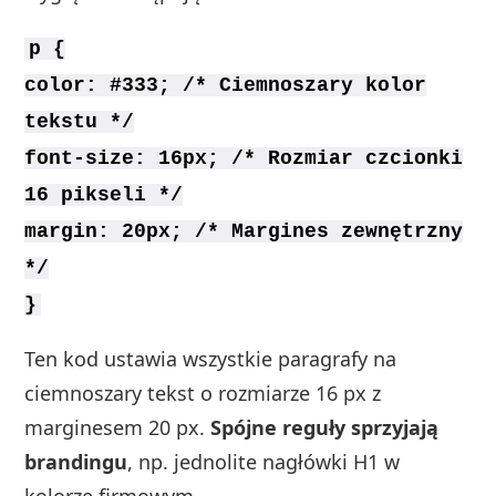
p {
color: #333; /* Ciemnoszary kolor
tekstu */
font-size: 16px; /* Rozmiar czcionki
16 pikseli */
margin: 20px; /* Margines zewnętrzny
*/
}
Ten kod ustawia wszystkie paragrafy na
ciemnoszary tekst o rozmiarze 16 px z
marginesem 20 px.
Spójne reguły sprzyjają
brandingu
, np. jednolite nagłówki H1 w
kolorze firmowym.