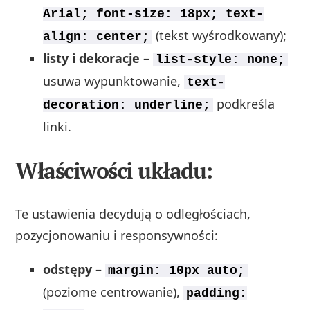
Arial; font-size: 18px; text-
(tekst wyśrodkowany);
align: center;
listy i dekoracje
–
list-style: none;
usuwa wypunktowanie,
text-
podkreśla
decoration: underline;
linki.
Właściwości układu:
Te ustawienia decydują o odległościach,
pozycjonowaniu i responsywności:
odstępy
–
margin: 10px auto;
(poziome centrowanie),
padding: