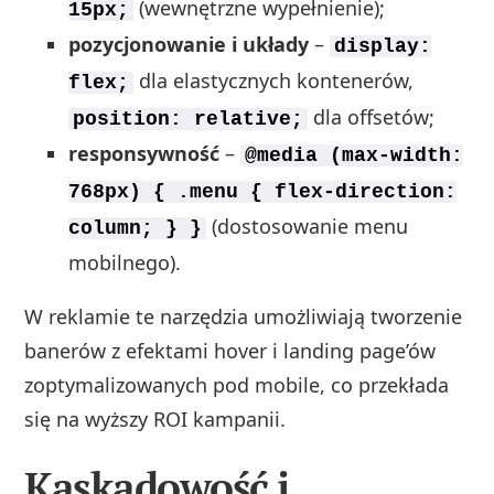
(wewnętrzne wypełnienie);
15px;
pozycjonowanie i układy
–
display:
dla elastycznych kontenerów,
flex;
dla offsetów;
position: relative;
responsywność
–
@media (max-width:
768px) { .menu { flex-direction:
(dostosowanie menu
column; } }
mobilnego).
W reklamie te narzędzia umożliwiają tworzenie
banerów z efektami hover i landing page’ów
zoptymalizowanych pod mobile, co przekłada
się na wyższy ROI kampanii.
Kaskadowość i