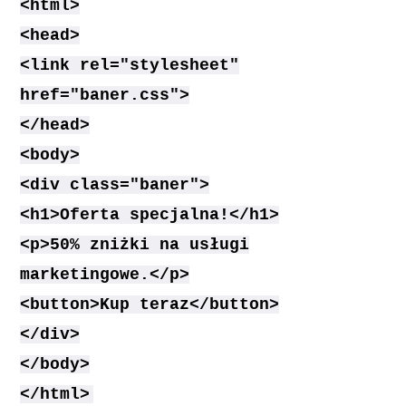
<html>
<head>
<link rel="stylesheet"
href="baner.css">
</head>
<body>
<div class="baner">
<h1>Oferta specjalna!</h1>
<p>50% zniżki na usługi
marketingowe.</p>
<button>Kup teraz</button>
</div>
</body>
</html>