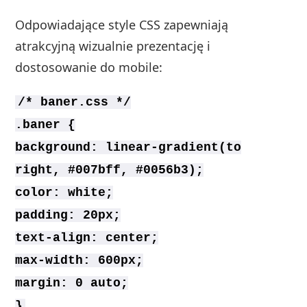
Odpowiadające style CSS zapewniają
atrakcyjną wizualnie prezentację i
dostosowanie do mobile:
/* baner.css */
.baner {
background: linear-gradient(to
right, #007bff, #0056b3);
color: white;
padding: 20px;
text-align: center;
max-width: 600px;
margin: 0 auto;
}