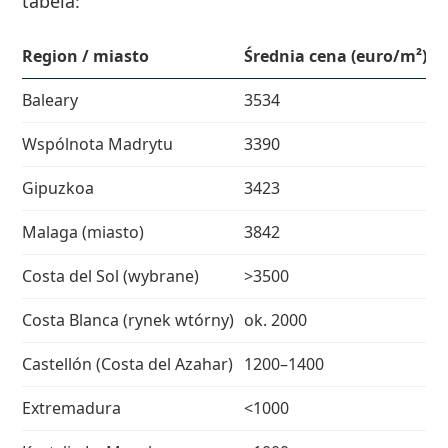
tabela:
Region / miasto
Średnia cena (euro/m²)
K
Baleary
3534
w
Wspólnota Madrytu
3390
s
Gipuzkoa
3423
K
Malaga (miasto)
3842
j
Costa del Sol (wybrane)
>3500
p
Costa Blanca (rynek wtórny)
ok. 2000
t
Castellón (Costa del Azahar)
1200–1400
a
Extremadura
<1000
n