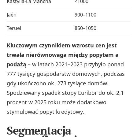
Kastylia-La Mancha
<1000
n
Jaén
900–1100
p
Teruel
850–1050
n
Kluczowym czynnikiem wzrostu cen jest
trwała nierównowaga między popytem a
podażą
– w latach 2021–2023 przybyło ponad
777 tysięcy gospodarstw domowych, podczas
gdy ukończono ok. 273 tysiące domów.
Spodziewany spadek stopy Euribor do ok. 2,1
procent w 2025 roku może dodatkowo
stymulować popyt kredytowy.
Segmentacja