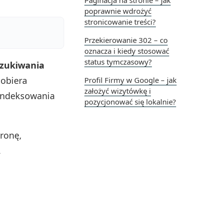
Paginacja na stronie – jak
poprawnie wdrożyć
stronicowanie treści?
Przekierowanie 302 – co
oznacza i kiedy stosować
status tymczasowy?
szukiwania
dobiera
Profil Firmy w Google – jak
założyć wizytówkę i
 indeksowania
pozycjonować się lokalnie?
ronę,
.