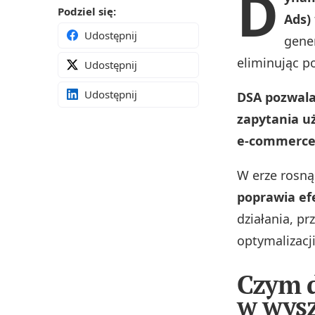
D
Podziel się:
Ads)
Udostępnij
gener
eliminując p
Udostępnij
Udostępnij
DSA pozwal
zapytania uż
e‑commerce 
W erze rosną
poprawia ef
działania, pr
optymalizacji
Czym d
w wysz