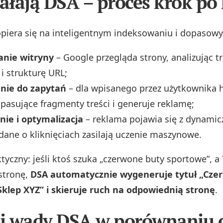
iałają DSA – proces krok po
piera się na inteligentnym indeksowaniu i dopasow
nie witryny
– Google przegląda strony, analizując tr
i strukturę URL;
nie do zapytań
– dla wpisanego przez użytkownika 
pasujące fragmenty treści i generuje reklamę;
nie i optymalizacja
– reklama pojawia się z dynamic
 dane o kliknięciach zasilają uczenie maszynowe.
ktyczny: jeśli ktoś szuka „czerwone buty sportowe”, a
stronę,
DSA automatycznie wygeneruje tytuł „Cze
klep XYZ” i skieruje ruch na odpowiednią stronę
.
 i wady DSA w porównaniu 