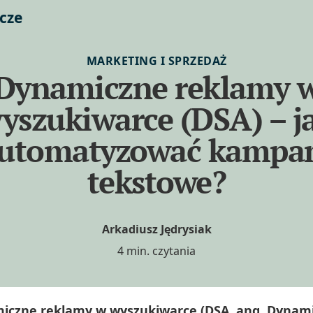
cze
MARKETING I SPRZEDAŻ
Dynamiczne reklamy 
yszukiwarce (DSA) – j
utomatyzować kampa
tekstowe?
Arkadiusz Jędrysiak
4 min. czytania
iczne reklamy w wyszukiwarce (DSA, ang. Dynami