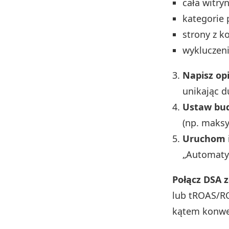
cała witryn
kategorie 
strony z 
wykluczeni
Napisz op
unikając d
Ustaw budż
(np. maksy
Uruchom i
„Automatyc
Połącz DSA 
lub tROAS/R
kątem konwer