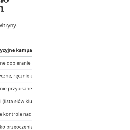
h
itryny.
dycyjne kampanie tekstowe
ne dobieranie i zarządzanie
yczne, ręcznie edytowane
nie przypisane
i (lista słów kluczowych + testy)
a kontrola nad treścią
ko przeoczenia fraz z długiego ogona