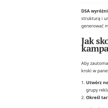
DSA wyróżni
strukturą i 
generować mn
Jak sk
kampa
Aby zautoma
kroki w pane
Utwórz n
grupy rek
Określ ta