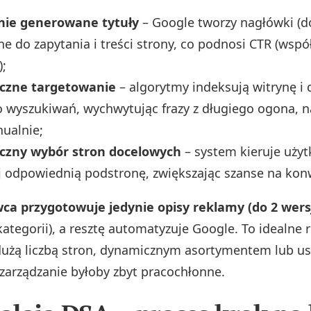
ie generowane tytuły
– Google tworzy nagłówki (d
 do zapytania i treści strony, co podnosi CTR (wspó
);
czne targetowanie
– algorytmy indeksują witrynę i
 wyszukiwań, wychwytując frazy z długiego ogona, n
ualnie;
zny wybór stron docelowych
– system kieruje uży
j odpowiednią podstronę, zwiększając szanse na kon
 przygotowuje jedynie opisy reklamy (do 2 wersji
kategorii), a resztę automatyzuje Google. To idealne 
 dużą liczbą stron, dynamicznym asortymentem lub u
 zarządzanie byłoby zbyt pracochłonne.