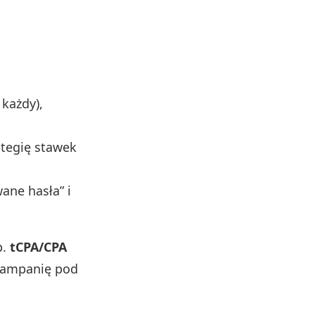
każdy),
rategię stawek
ane hasła” i
p.
tCPA/CPA
kampanię pod