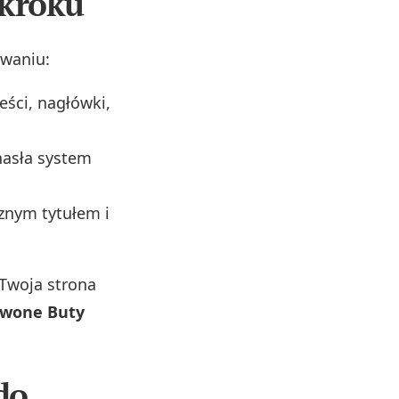
 kroku
ywaniu:
eści, nagłówki,
hasła system
znym tytułem i
 Twoja strona
rwone Buty
do