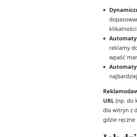
Dynamiczn
dopasowane
klikalności
Automaty
reklamy do
wpaść man
Automatyc
najbardzie
Reklamodawca
URL
(np. do 
dla witryn z
gdzie ręczne