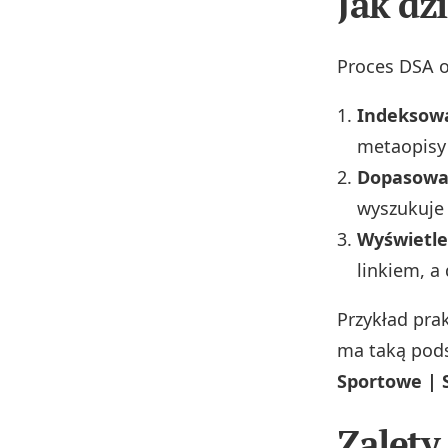
Jak dz
Proces DSA o
Indeksowa
metaopisy 
Dopasowa
wyszukuje 
Wyświetle
linkiem, a
Przykład pra
ma taką pod
Sportowe | S
Zalety