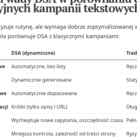
yjnych kampanii tekstowyc
zuje rutynę, ale wymaga dobrze zoptymalizowanej w
ela porównuje DSA z klasycznymi kampaniami:
DSA (dynamiczne)
Tra
we
Automatyczne, bez listy
Ręcz
Dynamicznie generowane
Stat
owe
Automatycznie dopasowane
Ręcz
acji
Krótki (tylko opisy i URL)
Dług
Wychwytuje nowe zapytania, oszczędność czasu
Pełn
Mniejsza kontrola, zależność od treści strony
Ryzy