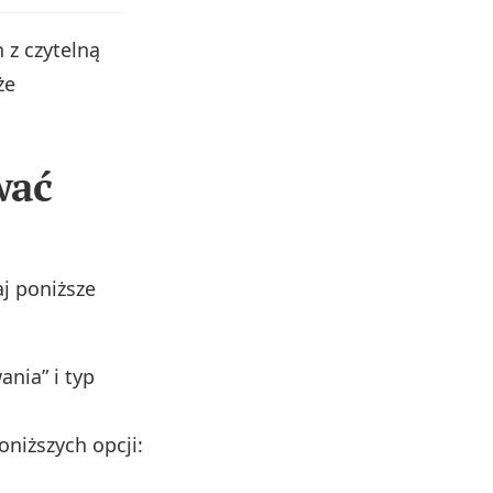
h z czytelną
że
wać
j poniższe
nia” i typ
niższych opcji: