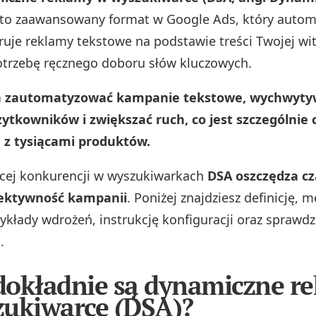
to zaawansowany format w Google Ads, który autom
uje reklamy tekstowe na podstawie treści Twojej wit
otrzebę ręcznego doboru słów kluczowych.
a zautomatyzować kampanie tekstowe, wychwyt
ytkowników i zwiększać ruch, co jest szczególnie
z tysiącami produktów.
cej konkurencji w wyszukiwarkach
DSA oszczędza cz
ektywność kampanii
. Poniżej znajdziesz definicję,
zykłady wdrożeń, instrukcję konfiguracji oraz sprawd
.
okładnie są dynamiczne r
ukiwarce (DSA)?