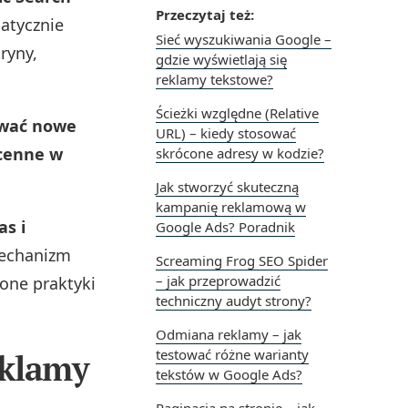
Przeczytaj też:
atycznie
Sieć wyszukiwania Google –
ryny,
gdzie wyświetlają się
reklamy tekstowe?
Ścieżki względne (Relative
ywać nowe
URL) – kiedy stosować
 cenne w
skrócone adresy w kodzie?
Jak stworzyć skuteczną
kampanię reklamową w
as i
Google Ads? Poradnik
 mechanizm
Screaming Frog SEO Spider
– jak przeprowadzić
zone praktyki
techniczny audyt strony?
Odmiana reklamy – jak
testować różne warianty
eklamy
tekstów w Google Ads?