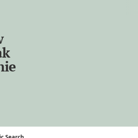
w
ak
nie
c Search