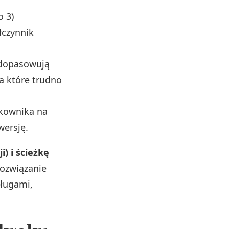
o 3)
łczynnik
 dopasowują
a które trudno
tkownika na
wersję.
) i ścieżkę
rozwiązanie
sługami,