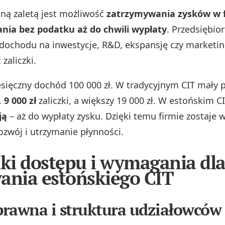
ą zaletą jest możliwość
zatrzymywania zysków w fi
nia bez podatku aż do chwili wypłaty
. Przedsiębio
dochodu na inwestycje, R&D, ekspansję czy marketin
zaliczki.
esięczny dochód 100 000 zł. W tradycyjnym CIT mały 
.
9 000 zł
zaliczki, a większy 19 000 zł. W estońskim C
ją
– aż do wypłaty zysku. Dzięki temu firmie zostaje w
ozwój i utrzymanie płynności.
i dostępu i wymagania dl
ania estońskiego CIT
rawna i struktura udziałowców