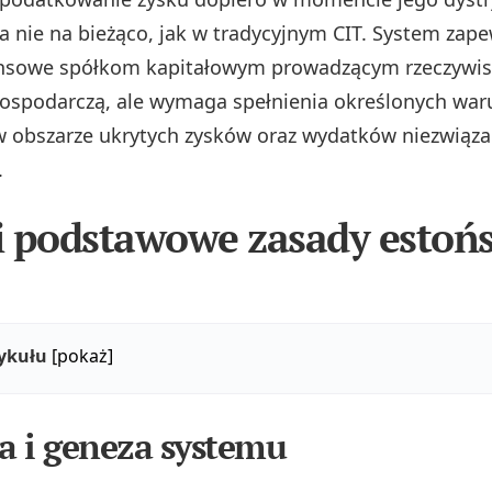
a nie na bieżąco, jak w tradycyjnym CIT. System zape
nansowe spółkom kapitałowym prowadzącym rzeczywis
gospodarczą, ale wymaga spełnienia określonych war
w obszarze ukrytych zysków oraz wydatków niezwiąza
.
 i podstawowe zasady estoń
tykułu
[pokaż]
ja i geneza systemu