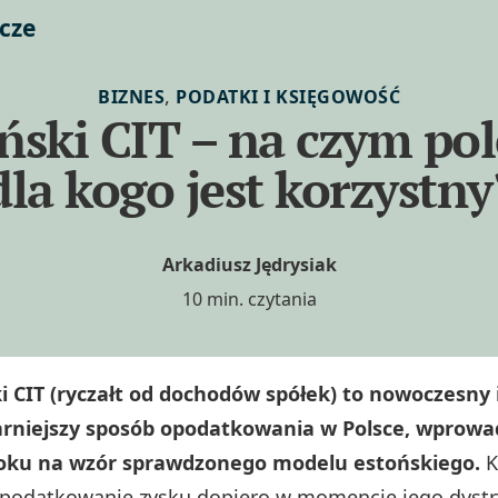
cze
,
BIZNES
PODATKI I KSIĘGOWOŚĆ
ński CIT – na czym pol
dla kogo jest korzystny
Arkadiusz Jędrysiak
10 min. czytania
i CIT (ryczałt od dochodów spółek) to nowoczesny 
arniejszy sposób opodatkowania w Polsce, wprow
roku na wzór sprawdzonego modelu estońskiego.
K
opodatkowanie zysku dopiero w momencie jego dystr