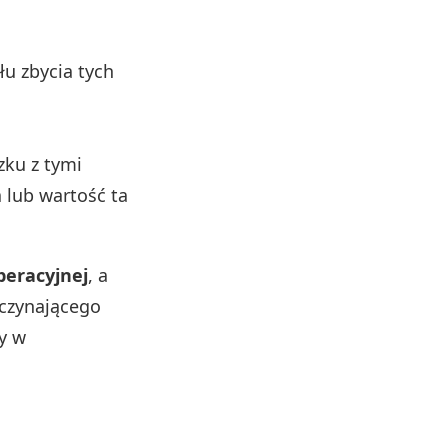
łu zbycia tych
zku z tymi
 lub wartość ta
peracyjnej
, a
oczynającego
y w