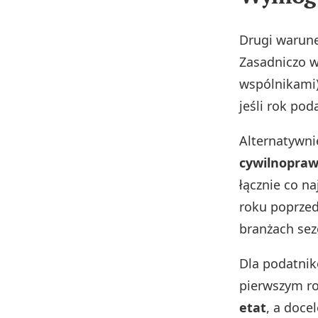
Drugi warun
Zasadniczo w
wspólnikami)
jeśli rok pod
Alternatywni
cywilnopra
łącznie co n
roku poprzed
branżach se
Dla podatni
pierwszym ro
etat
, a doce