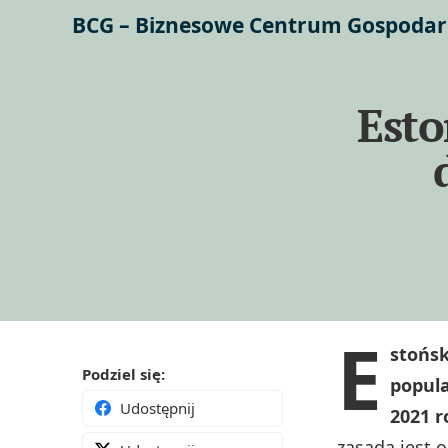
BCG – Biznesowe Centrum Gospodar
Esto
E
stońsk
Podziel się:
popul
Udostępnij
2021 
zasadą jest 