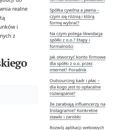
wnia realne
Spółka cywilna a jawna –
czym się różnią i którą
tą
formę wybrać?
unków i
Na czym polega likwidacja
nych z
spółki z o.o.? Etapy i
formalności
Jak otworzyć konto firmowe
skiego
dla spółki z o.o. przez
internet? Poradnik
Outsourcing kadr i płac –
dla kogo jest to opłacalne
rozwiązanie?
Ile zarabiają influencerzy na
Instagramie? Konkretne
stawki i zarobki
Rozwój aplikacji webowych