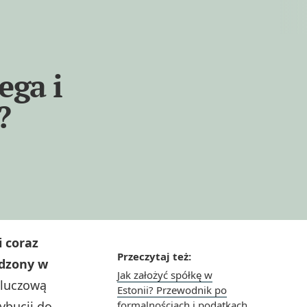
ega i
?
i coraz
Przeczytaj też:
adzony w
Jak założyć spółkę w
luczową
Estonii? Przewodnik po
ybucji do
formalnościach i podatkach