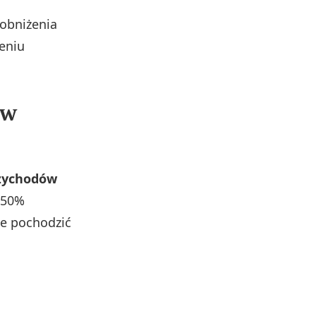
 obniżenia
eniu
ów
rzychodów
ż 50%
że pochodzić