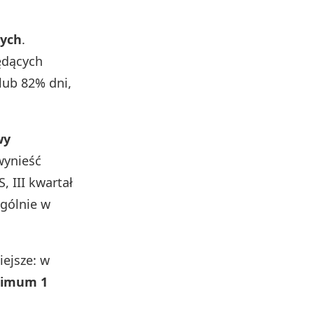
nych
.
ędących
lub 82% dni,
wy
wynieść
, III kwartał
ególnie w
ejsze: w
imum 1