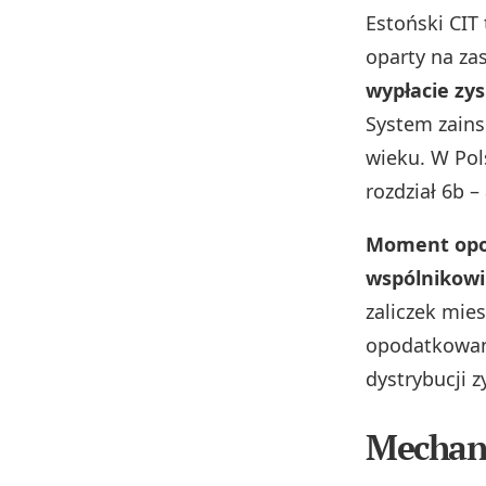
Estoński CIT
oparty na za
wypłacie zy
System zain
wieku. W Pols
rozdział 6b –
Moment opod
wspólnikowi
zaliczek mie
opodatkowan
dystrybucji z
Mechani