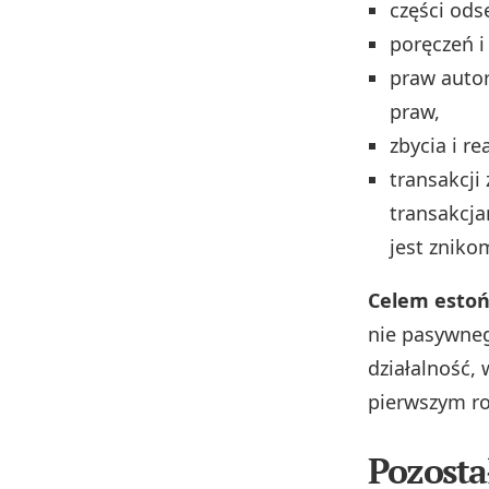
części ods
poręczeń i
praw autor
praw,
zbycia i r
transakcji
transakcja
jest zniko
Celem estoń
nie pasywneg
działalność,
pierwszym r
Pozosta