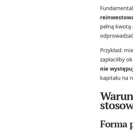
Fundamentaln
reinwestowa
pełną kwotą 
odprowadzać 
Przykład: mi
zapłaciłby ok
nie występu
kapitału na r
Warunk
stosow
Forma p