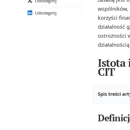
Udostępnij
wspólników, 
Udostępnij
korzyści fi
działalność 
ostrożności 
działalnością
Istota
CIT
Spis treści ar
Definic