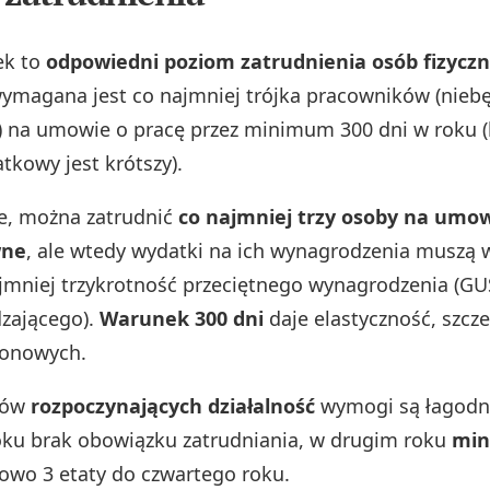
ek to
odpowiedni poziom zatrudnienia osób fizycz
ymagana jest co najmniej trójka pracowników (nieb
 na umowie o pracę przez minimum 300 dni w roku (
atkowy jest krótszy).
e, można zatrudnić
co najmniej trzy osoby na umo
wne
, ale wtedy wydatki na ich wynagrodzenia muszą 
ajmniej trzykrotność przeciętnego wynagrodzenia (GUS
zającego).
Warunek 300 dni
daje elastyczność, szcz
zonowych.
ków
rozpoczynających działalność
wymogi są łagodni
ku brak obowiązku zatrudniania, w drugim roku
min
lowo 3 etaty do czwartego roku.