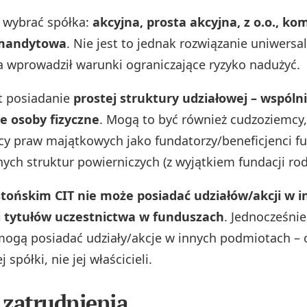
 wybrać spółka:
akcyjna, prosta akcyjna, z o.o., k
omandytowa
. Nie jest to jednak rozwiązanie uniwersa
wprowadził warunki ograniczające ryzyko nadużyć.
t posiadanie
prostej struktury udziałowej – wspól
e osoby fizyczne
. Mogą to być również cudzoziemcy,
cy praw majątkowych jako fundatorzy/beneficjenci fu
nych struktur powierniczych (z wyjątkiem fundacji rod
stońskim CIT nie może posiadać udziałów/akcji w 
i tytułów uczestnictwa w funduszach
. Jednocześni
mogą posiadać udziały/akcje w innych podmiotach – 
spółki, nie jej właścicieli.
zatrudnienia