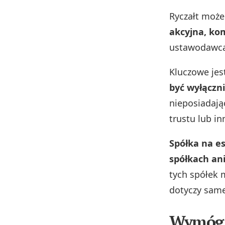
Ryczałt może
akcyjna, k
ustawodawca 
Kluczowe jes
być wyłączni
nieposiadają
trustu lub in
Spółka na e
spółkach an
tych spółek 
dotyczy samej 
Wymóg 