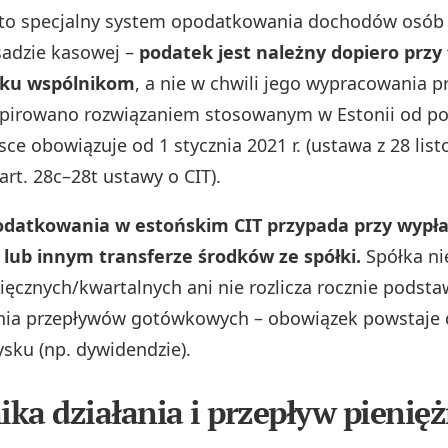
 to specjalny system opodatkowania dochodów osób
sadzie kasowej –
podatek jest należny dopiero przy
sku wspólnikom
, a nie w chwili jego wypracowania p
spirowano rozwiązaniem stosowanym w Estonii od po
ce obowiązuje od 1 stycznia 2021 r. (ustawa z 28 list
 art. 28c–28t ustawy o CIT).
atkowania w estońskim CIT przypada przy wypła
 lub innym transferze środków ze spółki.
Spółka nie
sięcznych/kwartalnych ani nie rozlicza rocznie podsta
ia przepływów gotówkowych – obowiązek powstaje d
ysku (np. dywidendzie).
ka działania i przepływ pienię