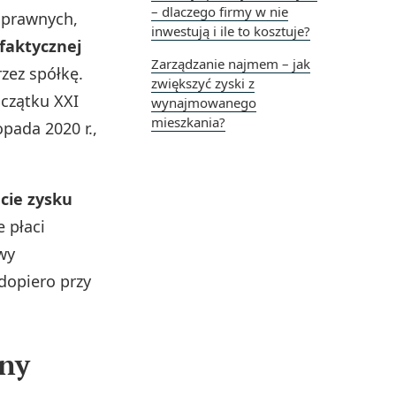
– dlaczego firmy w nie
 prawnych,
inwestują i ile to kosztuje?
 faktycznej
Zarządzanie najmem – jak
rzez spółkę.
zwiększyć zyski z
czątku XXI
wynajmowanego
mieszkania?
opada 2020 r.,
cie zysku
 płaci
wy
opiero przy
żny