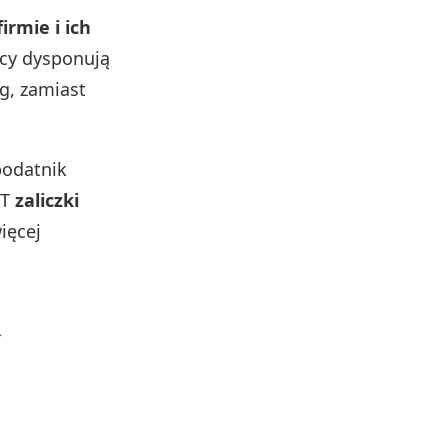
rmie i ich
rcy dysponują
g, zamiast
podatnik
IT
zaliczki
ięcej
a