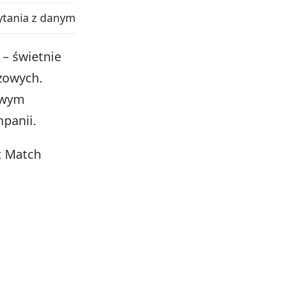
tania z danym słowem, np. blokuje „tanie buty nike”.
– świetnie
żowych.
owym
panii.
t Match