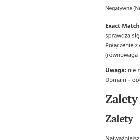
Negatywne (Ne
Exact Match 
sprawdza się
Połączenie z
(równowaga k
Uwaga:
nie 
Domain – dot
Zalety
Zalety
Najważniejsz