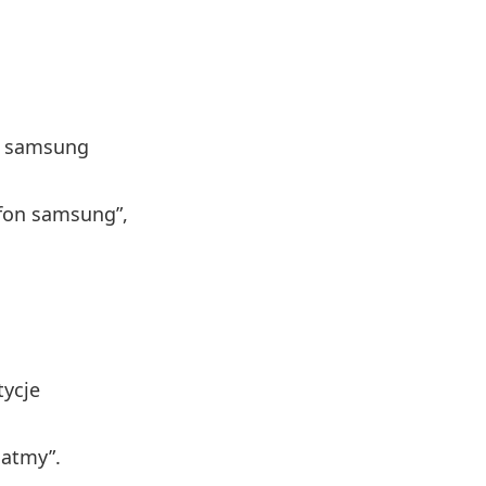
y samsung
tfon samsung”,
tycje
matmy”.