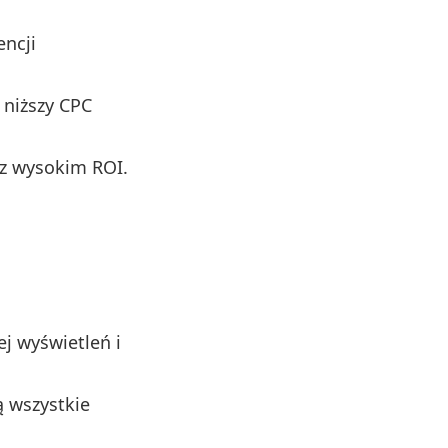
encji
o niższy CPC
 z wysokim ROI.
j wyświetleń i
ą wszystkie