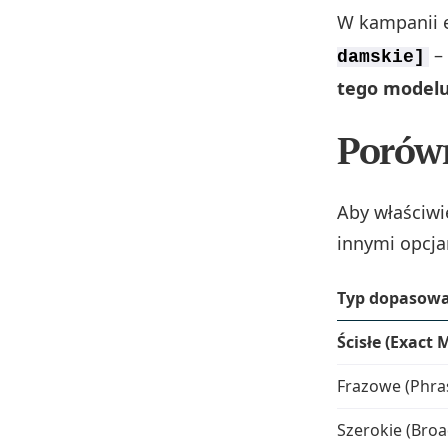
W kampanii 
–
damskie]
tego model
Porów
Aby właściwi
innymi opcja
Typ dopasow
Ścisłe (Exact 
Frazowe (Phra
Szerokie (Bro