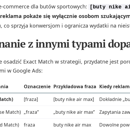
e-commerce dla butów sportowych:
[buty nike a
reklama pokaże się wyłącznie osobom szukającym
u
, co sprzyja konwersjom i ogranicza wydatki na nieis
nanie z innymi typami dop
e osadzić Exact Match w strategii, przydatne jest po
mi w Google Ads:
ania
Oznaczenie
Przykładowa fraza
Kiedy reklam
Match)
[fraza]
[buty nike air max]
Dokładnie „bu
se Match)
„fraza”
„buty nike air max”
Zapytania zaw
ad Match)
fraza
buty nike air max
Dowolne powią