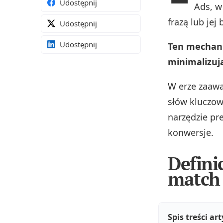
Udostępnij
Ads, w
frazą lub je
Udostępnij
Udostępnij
Ten mechani
minimalizują
W erze zaaw
słów kluczow
narzędzie pr
konwersje.
Defini
match
Spis treści ar