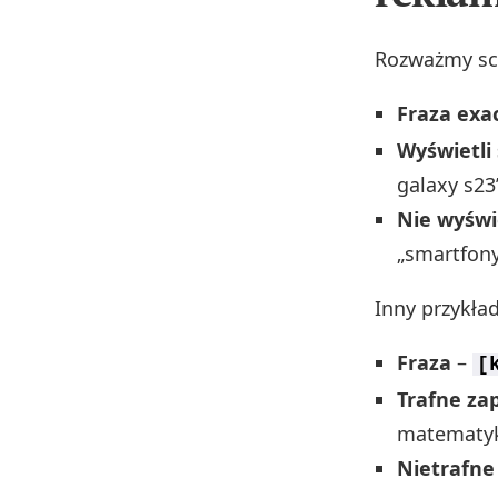
Rozważmy sce
Fraza exa
Wyświetli 
galaxy s23
Nie wyświe
„smartfon
Inny przykła
Fraza
–
[
Trafne za
matematyk
Nietrafne