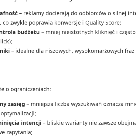
afność
– reklamy docierają do odbiorców o silnej int
 co zwykle poprawia konwersje i Quality Score;
ntrola budżetu
– mniej nieistotnych kliknięć i częst
lick);
niki
– idealne dla niszowych, wysokomarżowych fraz
że o ograniczeniach:
ny zasięg
– mniejsza liczba wyszukiwań oznacza mnie
optymalizacji;
nięcia intencji
– bliskie warianty nie zawsze obejm
e zapytania;