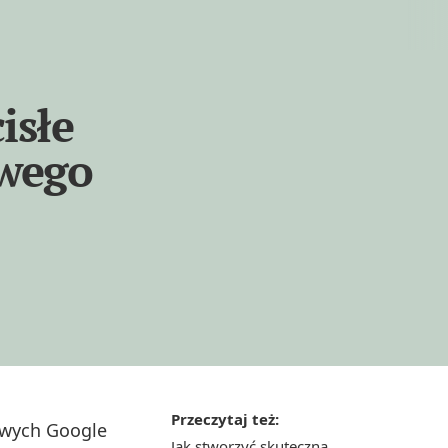
isłe
owego
Przeczytaj też:
owych Google
Jak stworzyć skuteczną