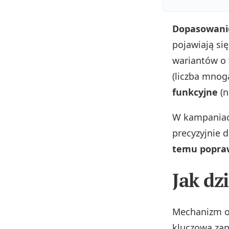
Dopasowanie
pojawiają się
wariantów o 
(liczba mnog
funkcyjne
(n
W kampaniach
precyzyjnie 
temu popraw
Jak dz
Mechanizm op
kluczową za