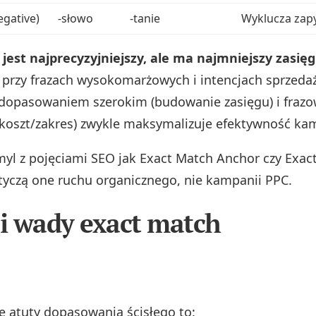
gative)
-słowo
-tanie
Wyklucza zapy
jest najprecyzyjniejszy, ale ma najmniejszy zasięg
 przy frazach wysokomarżowych i intencjach sprzeda
 dopasowaniem szerokim (budowanie zasięgu) i fraz
oszt/zakres) zwykle maksymalizuje efektywność kam
myl z pojęciami SEO jak Exact Match Anchor czy Exac
yczą one ruchu organicznego, nie kampanii PPC.
 i wady exact match
e atuty dopasowania ścisłego to: