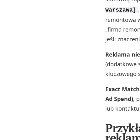
Warszawa]
remontowa wa
„firma remon
jeśli znaczen
Reklama nie 
(dodatkowe s
kluczowego s
Exact Match
Ad Spend)
, 
lub kontaktu
Przykł
rekla