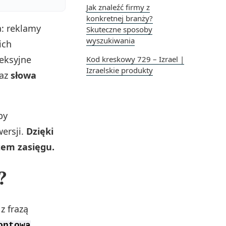
Jak znaleźć firmy z
konkretnej branży?
: reklamy
Skuteczne sposoby
wyszukiwania
ich
eksyjne
Kod kreskowy 729 – Izrael |
Izraelskie produkty
raz
słowa
by
ersji.
Dzięki
tem zasięgu.
?
z frazą
ontowa