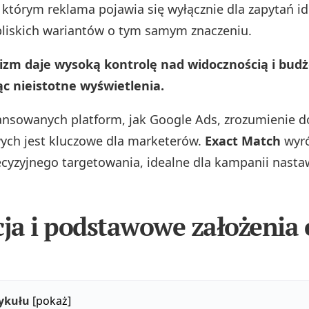
 którym reklama pojawia się wyłącznie dla zapytań i
j bliskich wariantów o tym samym znaczeniu.
zm daje wysoką kontrolę nad widocznością i bud
c nieistotne wyświetlenia.
ansowanych platform, jak Google Ads, zrozumienie 
ych jest kluczowe dla marketerów.
Exact Match
wyró
ecyzyjnego targetowania, idealne dla kampanii nast
cja i podstawowe założenia 
tykułu
[pokaż]