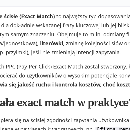
 ścisłe (Exact Match)
to najwęższy typ dopasowania
 dla dokładnie wskazanej frazy kluczowej lub jej blisk
tym samym znaczeniu. Obejmuje to m.in. odmiany fl
a/jednostkowa),
literówki
, zmianę kolejności słów o
p. przyimki), jeśli nie zmieniają intencji zapytania.
 PPC (Pay-Per-Click) Exact Match został stworzony, 
docierać do użytkowników o wysokim potencjale konw
ia się jakość ruchu i kontrola kosztów, choć kosz
iała exact match w praktyce
iera się na ścisłej zgodności zapytania użytkownika 
pisaną w nawiasach kwadratowych, np.
[firma rem