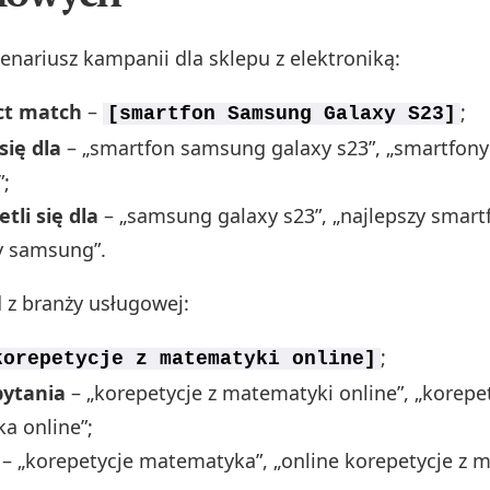
nariusz kampanii dla sklepu z elektroniką:
ct match
–
;
[smartfon Samsung Galaxy S23]
się dla
– „smartfon samsung galaxy s23”, „smartfon
”;
tli się dla
– „samsung galaxy s23”, „najlepszy smar
y samsung”.
d z branży usługowej:
;
korepetycje z matematyki online]
pytania
– „korepetycje z matematyki online”, „korepe
a online”;
– „korepetycje matematyka”, „online korepetycje z 