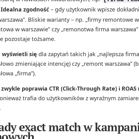
.
Idealna zgodność
– gdy użytkownik wpisze dokładni
rszawa”. Bliskie warianty – np. „firmy remontowe w
towa w warszawie” czy „remonotwa firma warszawa” (
ie pozostaje tożsame.
wyświetli się
dla zapytań takich jak „najlepsza fir
łowo zmieniające intencję) czy „remont warszawa” (b
łowa „firma”).
 zwykle poprawia CTR (Click-Through Rate) i ROAS
ponieważ trafia do użytkowników z wyraźnym zamiar
.
ady exact match w kampan
mowych