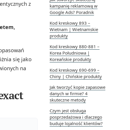
dentycznych z
kampanię reklamową w
Google Ads? Poradnik
Kod kreskowy 893 –
żetem,
Wietnam | Wietnamskie
produkty
Kod kreskowy 880-881 –
dopasowań
Korea Południowa |
żnia się jako
Koreańskie produkty
awionych na
Kod kreskowy 690-699 –
Chiny | Chińskie produkty
Jak tworzyć kopie zapasowe
exact
danych w firmie? 4
skuteczne metody
Czym jest obsługa
posprzedażowa i dlaczego
buduje lojalność klientów?