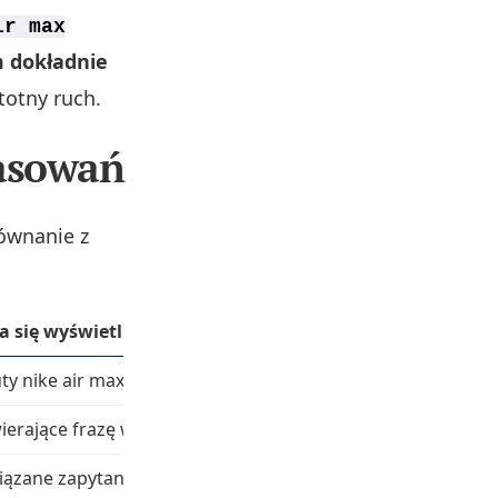
ir max
 dokładnie
totny ruch.
asowań
równanie z
a się wyświetli?
ty nike air max” lub bliskie warianty o tym samym znaczeniu
ierające frazę w kolejności, np. „czerwone buty nike air max
zane zapytania, np. „najlepsze sneakersy nike”, nawet bez 