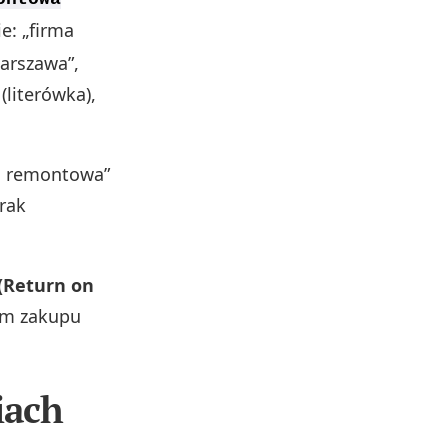
e: „firma
arszawa”,
literówka),
ma remontowa”
rak
 (Return on
em zakupu
iach