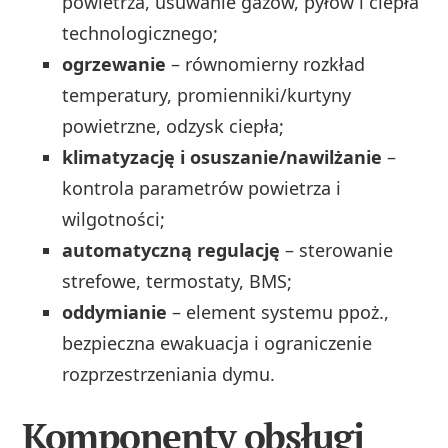
powietrza, usuwanie gazów, pyłów i ciepła
technologicznego;
ogrzewanie
– równomierny rozkład
temperatury, promienniki/kurtyny
powietrzne, odzysk ciepła;
klimatyzację i osuszanie/nawilżanie
–
kontrola parametrów powietrza i
wilgotności;
automatyczną regulację
– sterowanie
strefowe, termostaty, BMS;
oddymianie
– element systemu ppoż.,
bezpieczna ewakuacja i ograniczenie
rozprzestrzeniania dymu.
Komponenty obsługi