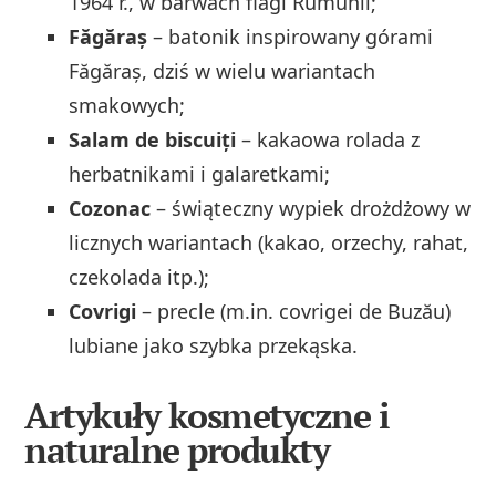
1964 r., w barwach flagi Rumunii;
Făgăraș
– batonik inspirowany górami
Făgăraș, dziś w wielu wariantach
smakowych;
Salam de biscuiți
– kakaowa rolada z
herbatnikami i galaretkami;
Cozonac
– świąteczny wypiek drożdżowy w
licznych wariantach (kakao, orzechy, rahat,
czekolada itp.);
Covrigi
– precle (m.in. covrigei de Buzău)
lubiane jako szybka przekąska.
Artykuły kosmetyczne i
naturalne produkty