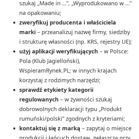
szukaj „Made in …”, „Wyprodukowano w …”
na opakowaniu;
zweryfikuj producenta i właściciela
marki
– przeanalizuj nazwę firmy, siedziby
i strukturę własności (np. KRS, rejestry UE);
użyj aplikacji weryfikujących
– w Polsce:
Pola (Klub Jagielloński),
WspieramRynek.PL; w innych krajach
korzystaj z rodzimych narzędzi;
sprawdź etykiety kategorii
regulowanych
– w żywności szukaj
dobrowolnych deklaracji typu „Produkt
rumuński/polski” zgodnych z kryteriami;
kontaktuj się z marką
– zapytaj o miejsce
produkcji i łańcuch dostaw, zwłaszcza przy