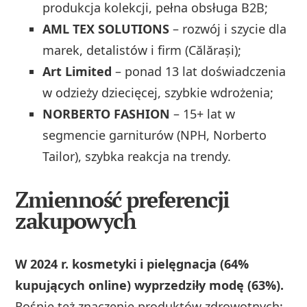
produkcja kolekcji, pełna obsługa B2B;
AML TEX SOLUTIONS
– rozwój i szycie dla
marek, detalistów i firm (Călărași);
Art Limited
– ponad 13 lat doświadczenia
w odzieży dziecięcej, szybkie wdrożenia;
NORBERTO FASHION
– 15+ lat w
segmencie garniturów (NPH, Norberto
Tailor), szybka reakcja na trendy.
Zmienność preferencji
zakupowych
W 2024 r. kosmetyki i pielęgnacja (64%
kupujących online) wyprzedziły modę (63%).
Rośnie też znaczenie produktów zdrowotnych: