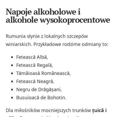
Napoje alkoholowe i
alkohole wysokoprocentowe
Rumunia słynie z lokalnych szczepów
winiarskich. Przykładowe rodzime odmiany to:
Fetească Albă,
Fetească Regală,
Tămâioasă Românească,
Fetească Neagră,
Negru de Drăgășani,
Busuioacă de Bohotin.
Dla miłośników mocniejszych trunków
țuică i