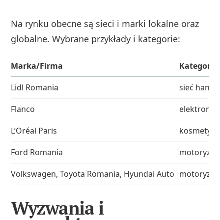
Na rynku obecne są sieci i marki lokalne oraz
globalne. Wybrane przykłady i kategorie:
Marka/Firma
Kategoria
Lidl Romania
sieć handl
Flanco
elektronik
L’Oréal Paris
kosmetyki 
Ford Romania
motoryzacj
Volkswagen, Toyota Romania, Hyundai Auto
motoryzacj
Wyzwania i