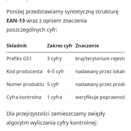
Poniżej przedstawiamy syntetyczną strukturę
EAN-13
wraz z opisem znaczenia
poszczególnych cyfr:
Składnik
Zakres cyfr
Znaczenie
Prefiks GS1
3 cyfry
kraj/terytorium rejestra
Kod producenta
4–5 cyfr
nadawany przez lokalny G
Numer produktu
5 cyfr
nadawany przez producen
Cyfra kontrolna
1 cyfra
weryfikuje poprawność 
Dla przejrzystości zamieszczamy zwięzły
algorytm wyliczania cyfry kontrolnej: