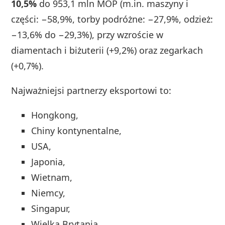
10,5%
do 953,1 mln MOP (m.in. maszyny i
części: −58,9%, torby podróżne: −27,9%, odzież:
−13,6% do −29,3%), przy wzroście w
diamentach i biżuterii (+9,2%) oraz zegarkach
(+0,7%).
Najważniejsi partnerzy eksportowi to:
Hongkong,
Chiny kontynentalne,
USA,
Japonia,
Wietnam,
Niemcy,
Singapur,
Wielka Brytania.