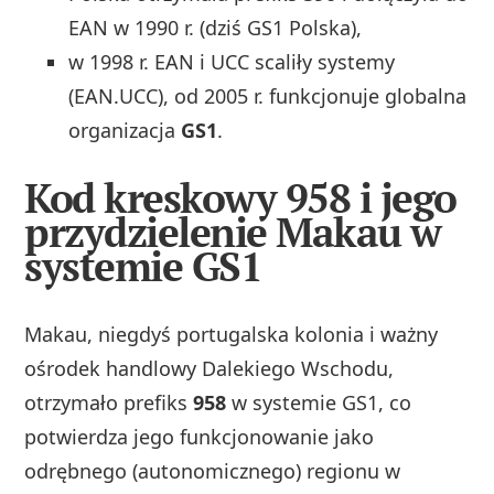
EAN w 1990 r. (dziś GS1 Polska),
w 1998 r. EAN i UCC scaliły systemy
(EAN.UCC), od 2005 r. funkcjonuje globalna
organizacja
GS1
.
Kod kreskowy 958 i jego
przydzielenie Makau w
systemie GS1
Makau, niegdyś portugalska kolonia i ważny
ośrodek handlowy Dalekiego Wschodu,
otrzymało prefiks
958
w systemie GS1, co
potwierdza jego funkcjonowanie jako
odrębnego (autonomicznego) regionu w