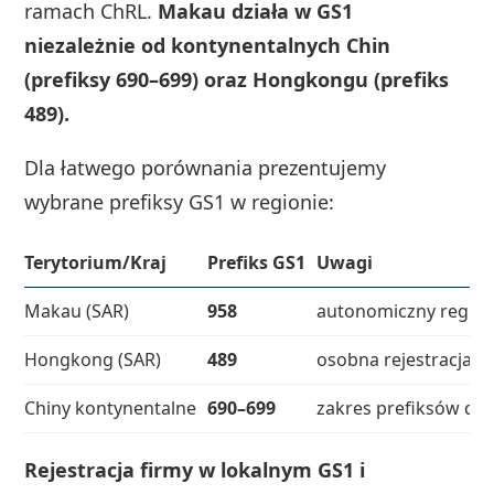
ramach ChRL.
Makau działa w GS1
niezależnie od kontynentalnych Chin
(prefiksy 690–699) oraz Hongkongu (prefiks
489).
Dla łatwego porównania prezentujemy
wybrane prefiksy GS1 w regionie:
Terytorium/Kraj
Prefiks GS1
Uwagi
Makau (SAR)
958
autonomiczny regio
Hongkong (SAR)
489
osobna rejestracja w
Chiny kontynentalne
690–699
zakres prefiksów dla
Rejestracja firmy w lokalnym GS1 i