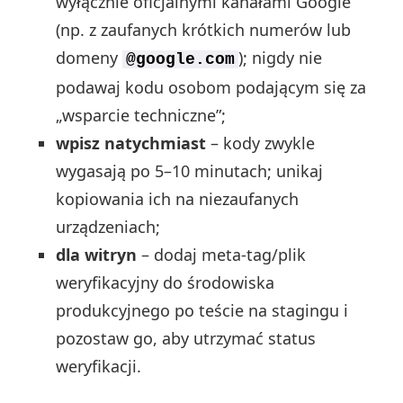
wyłącznie oficjalnymi kanałami Google
(np. z zaufanych krótkich numerów lub
domeny
); nigdy nie
@google.com
podawaj kodu osobom podającym się za
„wsparcie techniczne”;
wpisz natychmiast
– kody zwykle
wygasają po 5–10 minutach; unikaj
kopiowania ich na niezaufanych
urządzeniach;
dla witryn
– dodaj meta‑tag/plik
weryfikacyjny do środowiska
produkcyjnego po teście na stagingu i
pozostaw go, aby utrzymać status
weryfikacji.