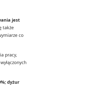
ania jest
ę także
ymiarze co
ia pracy,
 wyłączonych
0%; dyżur