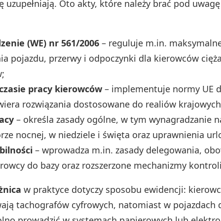
ę uzupełniają. Oto akty, które należy brać pod uwagę
zenie (WE) nr 561/2006
– reguluje m.in. maksymalne
a pojazdu, przerwy i odpoczynki dla kierowców cięż
;
czasie pracy kierowców
– implementuje normy UE d
wiera rozwiązania dostosowane do realiów krajowych
acy
– określa zasady ogólne, w tym wynagradzanie n
rze nocnej, w niedziele i święta oraz uprawnienia ur
bilności
– wprowadza m.in. zasady delegowania, ob
rowcy do bazy oraz rozszerzone mechanizmy kontroli
żnica
w praktyce dotyczy sposobu ewidencji: kierow
wają tachografów cyfrowych, natomiast w pojazdach 
lno prowadzić w systemach papierowych lub elektro