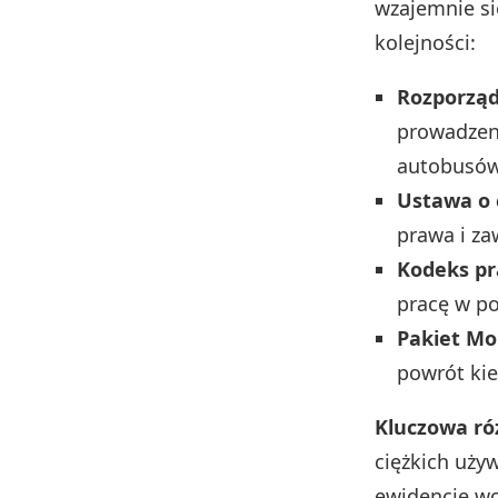
wzajemnie si
kolejności:
Rozporząd
prowadzeni
autobusów
Ustawa o 
prawa i za
Kodeks pr
pracę w po
Pakiet Mo
powrót kie
Kluczowa ró
ciężkich uży
ewidencję wo