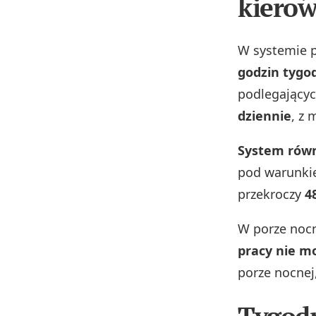
kierow
W systemie 
godzin tygo
podlegającyc
dziennie
, z
System rów
pod warunkie
przekroczy
4
W porze nocn
pracy nie m
porze nocnej,