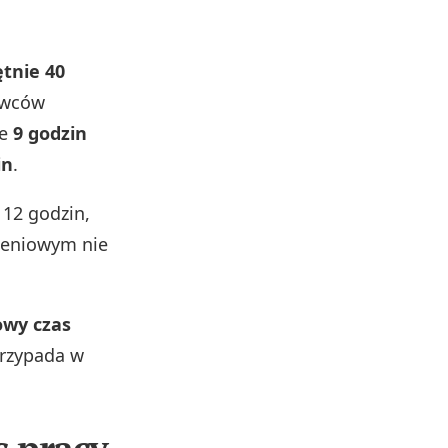
ętnie 40
rowców
ie
9 godzin
in
.
12 godzin,
czeniowym nie
wy czas
przypada w