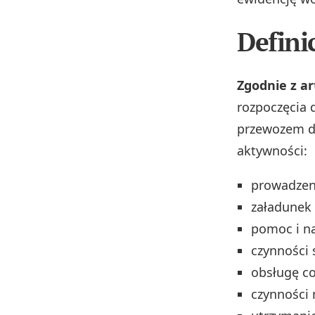
Defini
Zgodnie z ar
rozpoczęcia 
przewozem dr
aktywności:
prowadzen
załadunek 
pomoc i n
czynności 
obsługę co
czynności 