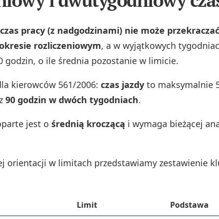
iowy i dwutygodniowy czas
czas pracy (z nadgodzinami) nie może przekraczać
 okresie rozliczeniowym
, a w wyjątkowych tygodnia
 godzin, o ile średnia pozostanie w limicie.
la kierowców 561/2006:
czas jazdy
to maksymalnie 5
az
90 godzin w dwóch tygodniach
.
parte jest o
średnią kroczącą
i wymaga bieżącej ana
zej orientacji w limitach przedstawiamy zestawienie 
Limit
Podstawa