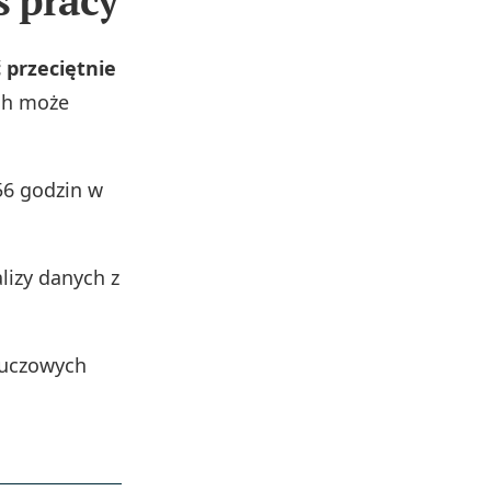
 pracy
 przeciętnie
ch może
6 godzin w
lizy danych z
kluczowych