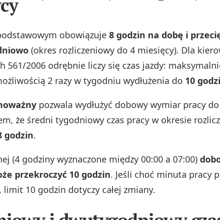
cy
podstawowym obowiązuje
8 godzin na dobę i przeci
dniowo
(okres rozliczeniowy do 4 miesięcy). Dla kie
h 561/2006 odrębnie liczy się czas jazdy: maksymaln
 możliwością 2 razy w tygodniu wydłużenia do
10 godz
noważny
pozwala wydłużyć dobowy wymiar pracy do 
m, że średni tygodniowy czas pracy w okresie rozli
8 godzin
.
ej (4 godziny wyznaczone między 00:00 a 07:00)
dobo
oże przekroczyć 10 godzin
. Jeśli choć minuta pracy 
 limit 10 godzin dotyczy całej zmiany.