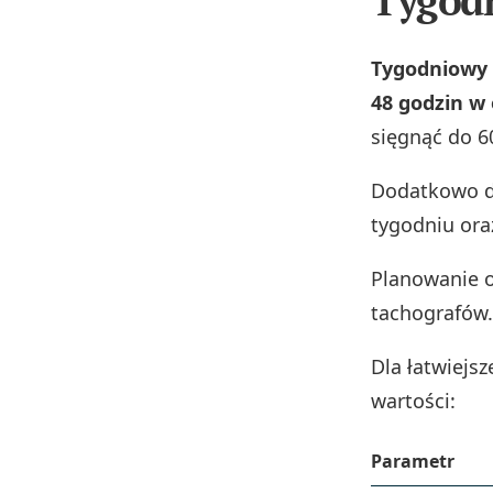
Tygodn
Tygodniowy 
48 godzin w
sięgnąć do 60
Dodatkowo d
tygodniu or
Planowanie o
tachografów.
Dla łatwiejs
wartości:
Parametr