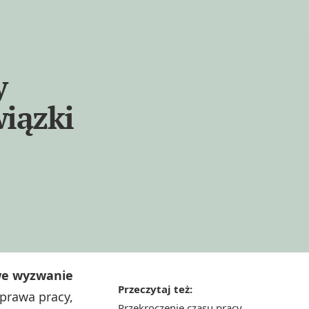
y
wiązki
owe wyzwanie
Przeczytaj też:
prawa pracy,
Przekroczenie czasu pracy