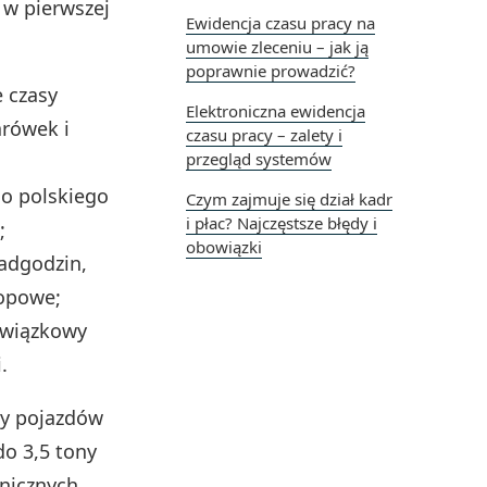
 w pierwszej
Ewidencja czasu pracy na
umowie zleceniu – jak ją
poprawnie prowadzić?
 czasy
Elektroniczna ewidencja
arówek i
czasu pracy – zalety i
przegląd systemów
o polskiego
Czym zajmuje się dział kadr
i płac? Najczęstsze błędy i
;
obowiązki
adgodzin,
lopowe;
owiązkowy
.
cy pojazdów
do 3,5 tony
nicznych.