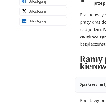
Udostępnij
przep
Udostępnij
Pracodawcy s
Udostępnij
pracy oraz d
nadgodzin.
N
zwiększa r
bezpieczeństw
Ramy p
kiero
Spis treści ar
Podstawy pra