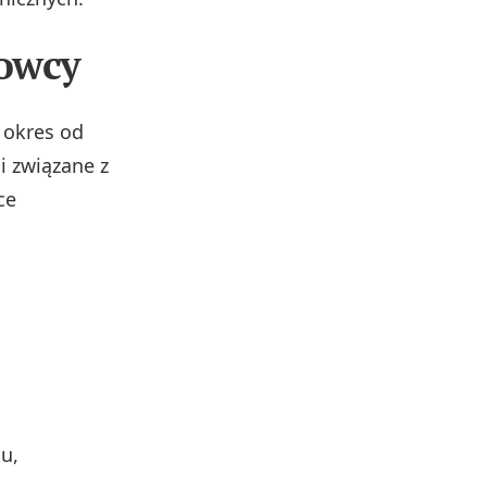
rowcy
o okres od
i związane z
ce
u,