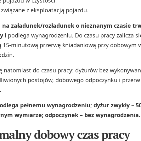
 pojazdu w czystości,
 związane z eksploatacją pojazdu.
 na załadunek/rozładunek o nieznanym czasie trw
y
i podlega wynagrodzeniu. Do czasu pracy zalicza si
 15‑minutową przerwę śniadaniową przy dobowym w
odzin.
się natomiast do czasu pracy: dyżurów bez wykonywan
dliwionych postojów, dobowego odpoczynku i przerw
.
podlega pełnemu wynagrodzeniu; dyżur zwykły – 5
łnym wymiarze; odpoczynek – bez wynagrodzenia.
malny dobowy czas pracy