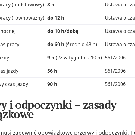
pracy (podstawowy)
8 h
Ustawa o cza
pracy (równoważny)
do 12 h
Ustawa o cza
 nocnej
do 10 h/dobę
Ustawa o cza
as pracy
do 60 h
(średnio 48 h)
Ustawa o cza
azdy
9 h
(2× w tygodniu 10 h)
561/2006
as jazdy
56 h
561/2006
 czas jazdy
90 h
561/2006
y i odpoczynki – zasady
ązkowe
usi zapewnić obowiązkowe przerwy i odpoczynki. P