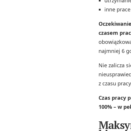
utrzymanie
inne prace
Oczekiwanie
czasem prac
obowiązkową
najmniej 6 g
Nie zalicza 
nieusprawie
z czasu pracy
Czas pracy 
100% – w pe
Maksy