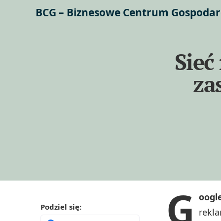
BCG – Biznesowe Centrum Gospodar
Sieć
za
G
oogl
Podziel się:
rekla