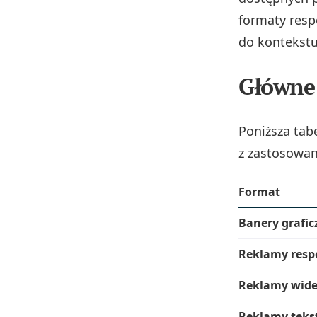
formaty resp
do kontekstu
Główne 
Poniższa tab
z zastosowan
Format
Banery grafi
Reklamy resp
Reklamy wid
Reklamy teks