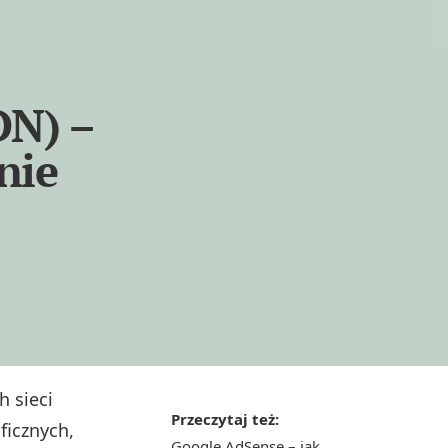
DN) –
nie
h sieci
Przeczytaj też:
ficznych,
Google AdSense – jak