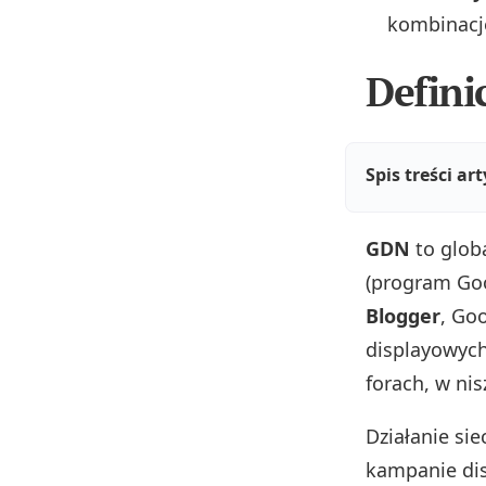
kombinacje
Defini
Spis treści ar
GDN
to glob
(program Go
Blogger
, Go
displayowych
forach, w ni
Działanie sie
kampanie dis