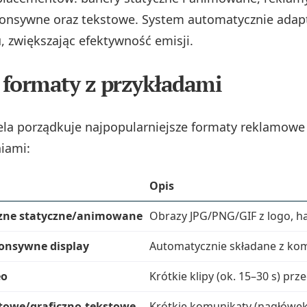
onsywne oraz tekstowe. System automatycznie adapt
, zwiększając efektywność emisji.
formaty z przykładami
ela porządkuje najpopularniejsze formaty reklamow
iami:
Opis
czne statyczne/animowane
Obrazy JPG/PNG/GIF z logo, ha
onsywne display
Automatycznie składane z komp
eo
Krótkie klipy (ok. 15–30 s) prz
towe/graficzno-tekstowe
Krótkie komunikaty (nagłówek 