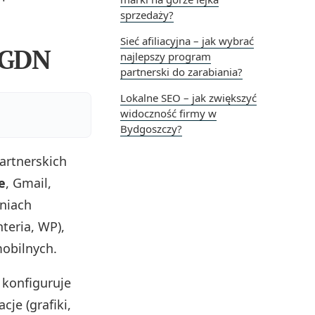
sprzedaży?
Sieć afiliacyjna – jak wybrać
a GDN
najlepszy program
partnerski do zarabiania?
Lokalne SEO – jak zwiększyć
widoczność firmy w
Bydgoszczy?
artnerskich
e
, Gmail,
eniach
teria, WP),
mobilnych.
konfiguruje
je (grafiki,