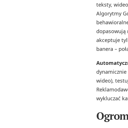
teksty, wideo
Algorytmy Go
behawioralne
dopasowują r
akceptuje ty
banera – poł
Automatyczn
dynamicznie 
wideo), testu
Reklamodawca
wykluczać ka
Ogromn