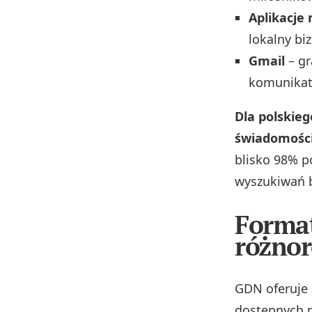
Aplikacje
lokalny bi
Gmail
– gr
komunikat
Dla polskie
świadomośc
blisko 98% p
wyszukiwań 
Format
różnor
GDN oferuje
dostępnych p