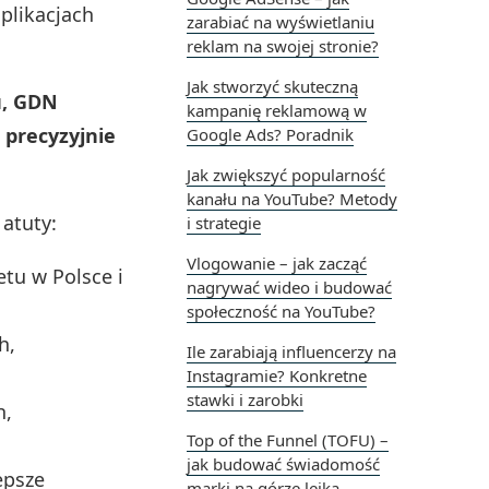
plikacjach
zarabiać na wyświetlaniu
reklam na swojej stronie?
Jak stworzyć skuteczną
u, GDN
kampanię reklamową w
precyzyjnie
Google Ads? Poradnik
Jak zwiększyć popularność
kanału na YouTube? Metody
atuty:
i strategie
Vlogowanie – jak zacząć
tu w Polsce i
nagrywać wideo i budować
społeczność na YouTube?
h,
Ile zarabiają influencerzy na
Instagramie? Konkretne
stawki i zarobki
h,
Top of the Funnel (TOFU) –
jak budować świadomość
epsze
marki na górze lejka