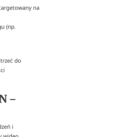
otargetowany na
gu (np.
trzeć do
ci
N –
zeń i
y wideo,