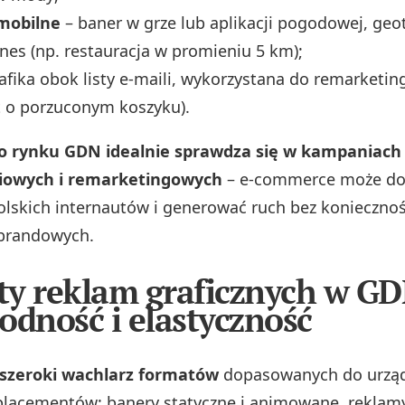
 mobilne
– baner w grze lub aplikacji pogodowej, ge
znes (np. restauracja w promieniu 5 km);
afika obok listy e-maili, wykorzystana do remarketin
 o porzuconym koszyku).
go rynku GDN idealnie sprawdza się w kampaniach
iowych i remarketingowych
– e-commerce może do
olskich internautów i generować ruch bez koniecznoś
brandowych.
y reklam graficznych w GD
odność i elastyczność
szeroki wachlarz formatów
dopasowanych do urząd
lacementów: banery statyczne i animowane, reklam