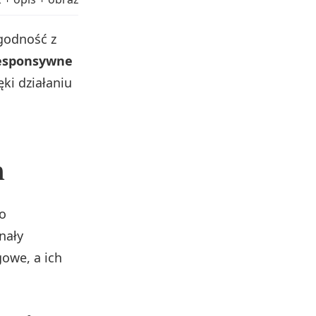
godność z
esponsywne
ki działaniu
h
do
nały
owe, a ich