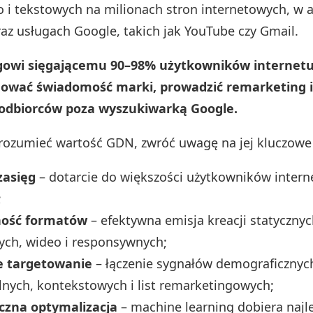
 i tekstowych na milionach stron internetowych, w a
az usługach Google, takich jak YouTube czy Gmail.
ęgowi sięgającemu 90–98% użytkowników internet
ować świadomość marki, prowadzić remarketing i 
odbiorców poza wyszukiwarką Google.
rozumieć wartość GDN, zwróć uwagę na jej kluczowe 
zasięg
– dotarcie do większości użytkowników interne
;
ność formatów
– efektywna emisja kreacji statycznyc
ch, wideo i responsywnych;
e targetowanie
– łączenie sygnałów demograficznyc
nych, kontekstowych i list remarketingowych;
zna optymalizacja
– machine learning dobiera najl