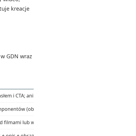
uje kreacje
e w GDN wraz
słem i CTA; animacja często zwiększa CTR o 20–30%.
onentów (obrazy, teksty, logo); Google testuje kombinacj
ed filmami lub w streamie.
+ opis + obraz), gdy przestrzeń jest ograniczona.