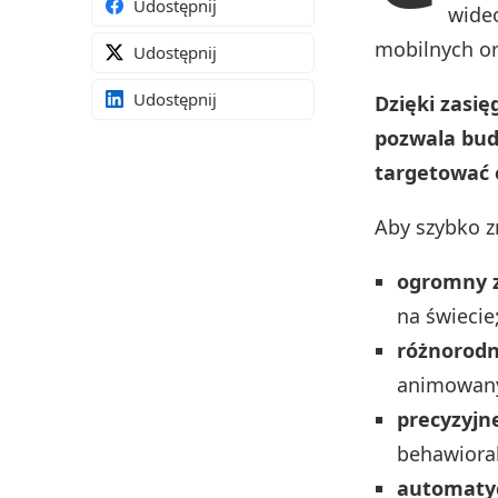
Udostępnij
wideo
mobilnych or
Udostępnij
Udostępnij
Dzięki zasi
pozwala bud
targetować 
Aby szybko z
ogromny 
na świecie
różnorod
animowany
precyzyjn
behawioral
automatyc