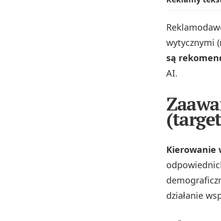
Reklamodawcy
wytycznymi (
są rekome
AI.
Zaawa
(targe
Kierowanie
odpowiednich
demograficzn
działanie ws