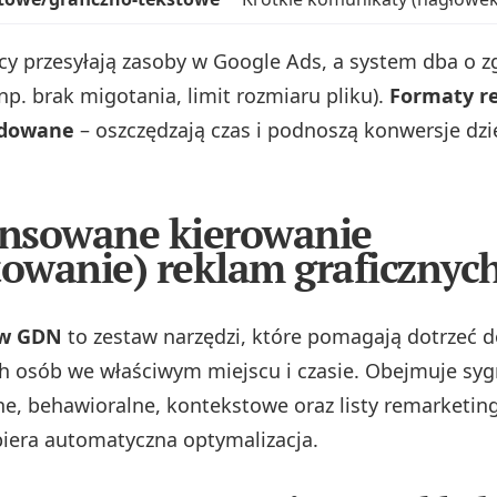
 przesyłają zasoby w Google Ads, a system dba o z
np. brak migotania, limit rozmiaru pliku).
Formaty r
ndowane
– oszczędzają czas i podnoszą konwersje dzię
nsowane kierowanie
towanie) reklam graficznyc
 w GDN
to zestaw narzędzi, które pomagają dotrzeć 
 osób we właściwym miejscu i czasie. Obejmuje syg
e, behawioralne, kontekstowe oraz listy remarketing
piera automatyczna optymalizacja.