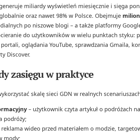
generuje miliardy wyświetleń miesięcznie i sięga po
globalnie oraz nawet 98% w Polsce. Obejmuje
milion
ialnych po niszowe blogi – a także platformy Google
cieranie do użytkowników w wielu punktach styku: 
 portali, oglądania YouTube, sprawdzania Gmaila, kor
rty Discover.
dy zasięgu w praktyce
ykorzystać skalę sieci GDN w realnych scenariuszach
formacyjny
– użytkownik czyta artykuł o podróżach na 
a podróży;
 reklama wideo przed materiałem o modzie, targeto
w mody;