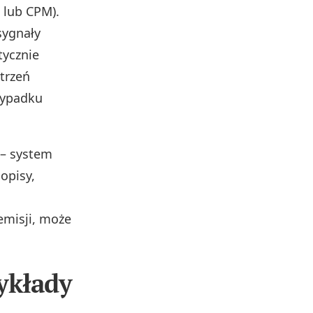
e lub CPM).
 sygnały
tycznie
trzeń
zypadku
 – system
opisy,
emisji, może
ykłady