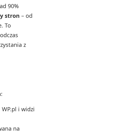
nad 90%
y stron
– od
. To
podczas
zystania z
:
WP.pl i widzi
wana na