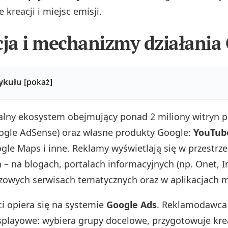
 kreacji i miejsc emisji.
cja i mechanizmy działani
tykułu
[pokaż]
alny ekosystem obejmujący ponad 2 miliony witryn p
ogle AdSense) oraz własne produkty Google:
YouTub
ogle Maps i inne. Reklamy wyświetlają się w przestrz
 – na blogach, portalach informacyjnych (np. Onet, In
szowych serwisach tematycznych oraz w aplikacjach 
ci opiera się na systemie
Google Ads
. Reklamodawca 
playowe: wybiera grupy docelowe, przygotowuje kreac