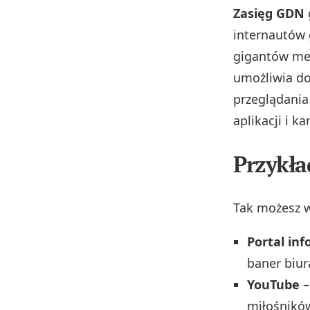
Zasięg GDN
internautów 
gigantów med
umożliwia do
przeglądania
aplikacji i ka
Przykła
Tak możesz w
Portal in
baner biur
YouTube
–
miłośnikó