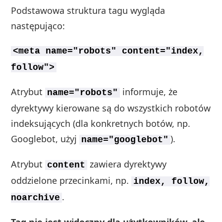
Podstawowa struktura tagu wygląda
następująco:
<meta name="robots" content="index,
follow">
Atrybut
informuje, że
name="robots"
dyrektywy kierowane są do wszystkich robotów
indeksujących (dla konkretnych botów, np.
Googlebot, użyj
).
name="googlebot"
Atrybut
zawiera dyrektywy
content
oddzielone przecinkami, np.
index, follow,
.
noarchive
Tag nie jest widoczny dla użytkowników, ale