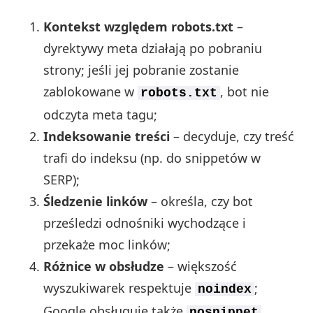
Kontekst względem robots.txt
–
dyrektywy meta działają po pobraniu
strony; jeśli jej pobranie zostanie
zablokowane w
, bot nie
robots.txt
odczyta meta tagu;
Indeksowanie treści
– decyduje, czy treść
trafi do indeksu (np. do snippetów w
SERP);
Śledzenie linków
– określa, czy bot
prześledzi odnośniki wychodzące i
przekaże moc linków;
Różnice w obsłudze
– większość
wyszukiwarek respektuje
;
noindex
Google obsługuje także
,
nosnippet