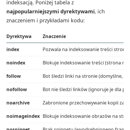
indeksacją. Poniżej tabela z
najpopularniejszymi dyrektywami
, ich
znaczeniem i przykładami kodu:
Dyrektywa
Znaczenie
index
Pozwala na indeksowanie treści strony 
noindex
Blokuje indeksowanie treści (strona nie
follow
Bot śledzi linki na stronie (domyślne, prz
nofollow
Bot nie śledzi linków (ignoruje je dla p
noarchive
Zabronione przechowywanie kopii zapa
noimageindex
Blokuje indeksowanie obrazów na stron
nosnippet
Brak snippetu (wyodrębnionego fragme