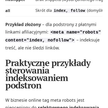
Skrót dla
(domyślne 
all
index, follow
Przykład złożony
– dla podstrony z płatnymi
linkami afiliacyjnymi:
<meta name="robots"
– indeksuje
content="index, nofollow">
treść, ale nie śledzi linków.
Praktyczne przykłady
sterowania
indeksowaniem
podstron
W biznesie online tag meta robots jest
nieoceniony do
selektywnego indeksowania
.