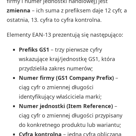
firmy i numer jednostki handlowej) jest
zmienna
– ich suma z prefiksem daje 12 cyfr, a
ostatnia, 13. cyfra to cyfra kontrolna.
Elementy EAN‑13 prezentują się następująco:
Prefiks GS1
– trzy pierwsze cyfry
wskazujące kraj/jednostkę GS1, która
przydzieliła zakres numerów;
Numer firmy (GS1 Company Prefix)
–
ciąg cyfr o zmiennej długości
identyfikujący właściciela marki;
Numer jednostki (Item Reference)
–
ciąg cyfr o zmiennej długości przypisany
do konkretnego produktu lub wariantu;
Cyfra kontrolna
– jedna cyfra obliczana