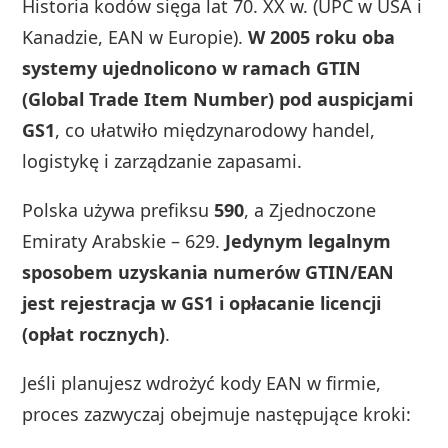
Historia kodów sięga lat 70. XX w. (UPC w USA i
Kanadzie, EAN w Europie).
W 2005 roku oba
systemy ujednolicono w ramach GTIN
(Global Trade Item Number) pod auspicjami
GS1
, co ułatwiło międzynarodowy handel,
logistykę i zarządzanie zapasami.
Polska używa prefiksu
590
, a Zjednoczone
Emiraty Arabskie – 629.
Jedynym legalnym
sposobem uzyskania numerów GTIN/EAN
jest rejestracja w GS1 i opłacanie licencji
(opłat rocznych)
.
Jeśli planujesz wdrożyć kody EAN w firmie,
proces zazwyczaj obejmuje następujące kroki: