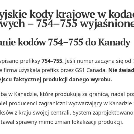
jskie kody krajowe w koda
wych – 754–755 wyjaśnion
anie kodów 754–755 do Kanady
ypisano prefiksy
754–755
. Jeśli numer zaczyna się od 
że firma uzyskała prefiks przez GS1 Canada.
Nie świad
ejscu faktycznej produkcji danego wyrobu.
ibą w Kanadzie, które produkują za granicą, nadal po
kolei producenci zagraniczni wytwarzający w Kanadzie
iksów z kraju swojej centrali. System zaprojektowano 
tawał sprawny mimo zmian lokalizacji produkcji.