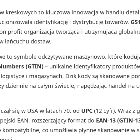
w kreskowych to kluczowa innowacja w handlu detal
ucjonizowała identyfikację i dystrybucję towarów.
GS
non profit organizacja tworząca i utrzymująca global
i w łańcuchu dostaw.
we to symbole odczytywane maszynowo, które kodu
Numbers (GTIN)
– unikalne identyfikatory produkt
w logistyce i magazynach. Dziś kody są skanowane po
zy dziennie na całym świecie, napędzając handel na 
czął się w USA w latach 70. od
UPC
(12 cyfr). Wraz z 
pejski EAN, rozszerzający format do
EAN-13 (GTIN-1
 kompatybilne, co umożliwia płynne skanowanie w s
owej.