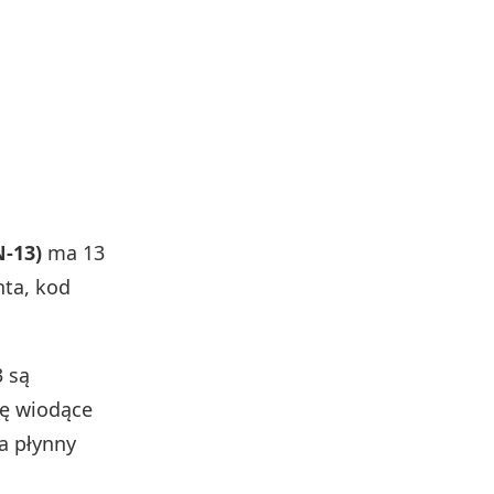
N-13)
ma 13
nta, kod
.
3 są
ię wiodące
a płynny