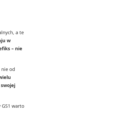
lnych, a te
aju w
fiks – nie
a nie od
wielu
 swojej
w GS1 warto