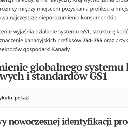
różnicy między miejscem pozyskania prefiksu a mie
uwa najczęstsze nieporozumienia konsumenckie.
teriał wyjaśnia działanie systemu GS1, strukturę kod
znaczenie kanadyjskich prefiksów
754–755
oraz przyk
sektorów gospodarki Kanady.
ienie globalnego systemu
wych i standardów GS1
tykułu
[pokaż]
y nowoczesnej identyfikacji pr