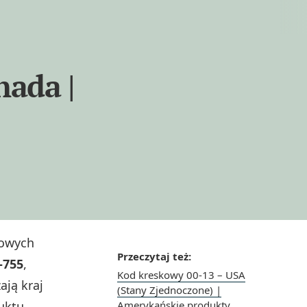
nada |
kowych
Przeczytaj też:
–755
,
Kod kreskowy 00-13 – USA
ają kraj
(Stany Zjednoczone) |
uktu.
Amerykańskie produkty