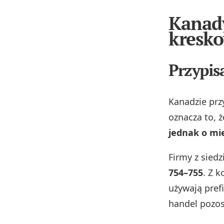
Kanady
kresko
Przypis
Kanadzie prz
oznacza to, 
jednak o mi
Firmy z siedz
754–755
. Z 
używają pref
handel pozos