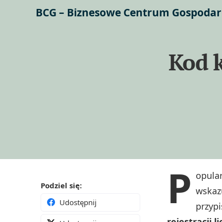
BCG – Biznesowe Centrum Gospodar
Kod k
P
opula
Podziel się:
wskaz
Udostępnij
przypi
rejestracji li