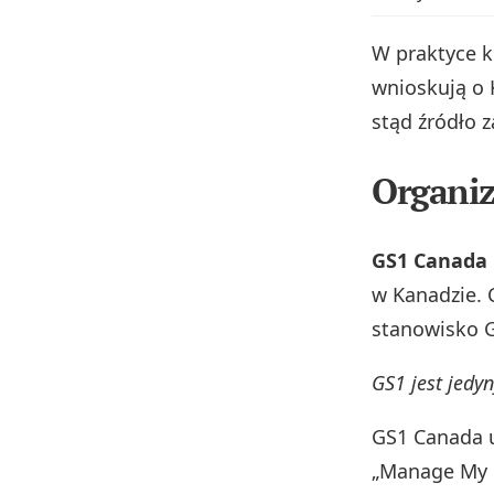
W praktyce k
wnioskują o 
stąd źródło z
Organiz
GS1 Canada
w Kanadzie. 
stanowisko G
GS1 jest jed
GS1 Canada u
„Manage My G