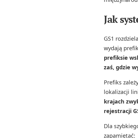
Jak sys
GS1 rozdziela
wydają prefi
prefiksie ws
zaś, gdzie 
Prefiks zależ
lokalizacji l
krajach zwy
rejestracji G
Dla szybkieg
zapamiętać: