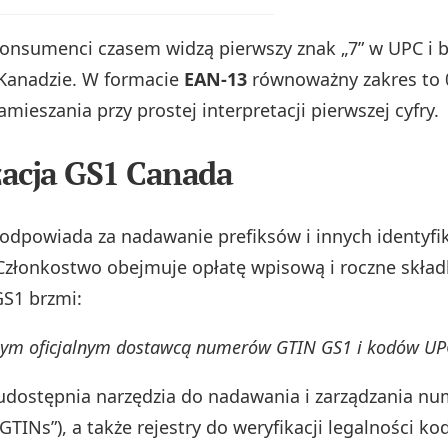
onsumenci czasem widzą pierwszy znak „7” w UPC i b
Kanadzie. W formacie
EAN-13
równoważny zakres to 
amieszania przy prostej interpretacji pierwszej cyfry.
acja GS1 Canada
odpowiada za nadawanie prefiksów i innych identyf
Członkostwo obejmuje opłatę wpisową i roczne składk
S1 brzmi:
ynym oficjalnym dostawcą numerów GTIN GS1 i kodów UPC
dostępnia narzędzia do nadawania i zarządzania nu
TINs”), a także rejestry do weryfikacji legalności k