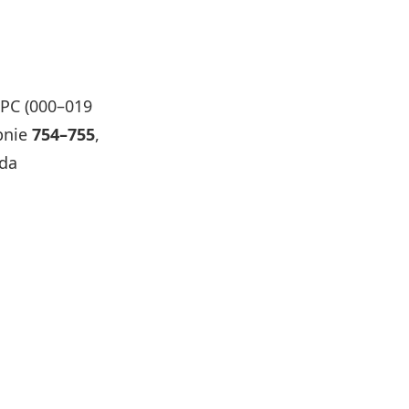
UPC (000–019
bnie
754–755
,
ąda