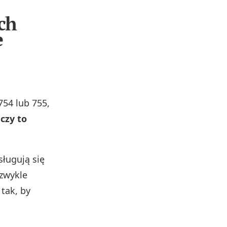
ch
e
754 lub 755,
czy to
sługują się
 zwykle
tak, by