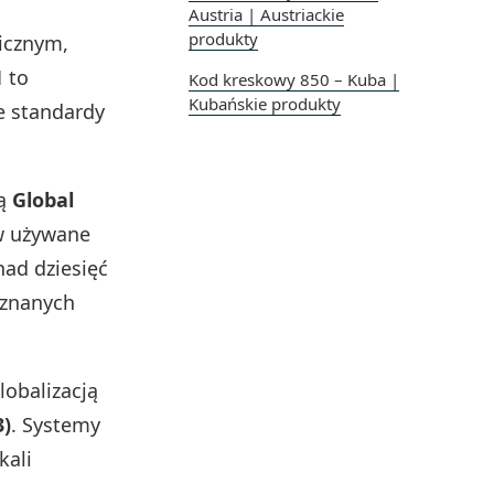
Austria | Austriackie
produkty
icznym,
1
to
Kod kreskowy 850 – Kuba |
Kubańskie produkty
ne standardy
ją
Global
ów używane
nad dziesięć
uznanych
globalizacją
3)
. Systemy
kali