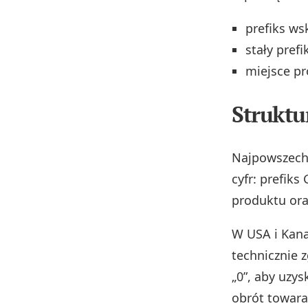
prefiks ws
stały pref
miejsce pr
Strukt
Najpowszech
cyfr: prefiks
produktu or
W USA i Kan
technicznie
„0”, aby uz
obrót towara