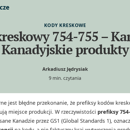
cze
KODY KRESKOWE
reskowy 754-755 – Ka
Kanadyjskie produkty
Arkadiusz Jędrysiak
9 min. czytania
rne jest błędne przekonanie, że prefiksy kodów kres
ują miejsce produkcji. W rzeczywistości
prefiksy 754
sane Kanadzie przez GS1 (Global Standards 1), oznacz
cencji
na kody, a nie faktyczny kraj wytworzenia prod