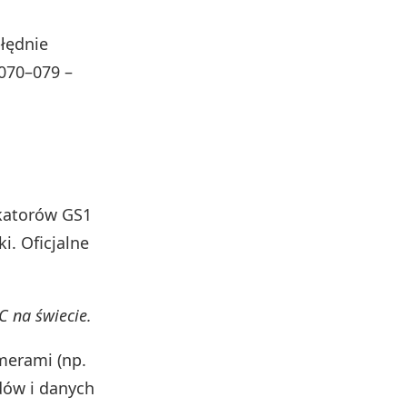
łędnie
070–079 –
ikatorów GS1
i. Oficjalne
 na świecie.
merami (np.
odów i danych