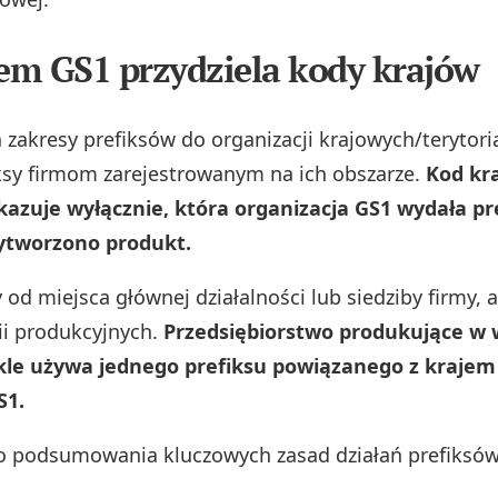
tem GS1 przydziela kody krajów
 zakresy prefiksów do organizacji krajowych/terytoria
ksy firmom zarejestrowanym na ich obszarze.
Kod kr
kazuje wyłącznie, która organizacja GS1 wydała pre
wytworzono produkt.
y od miejsca głównej działalności lub siedziby firmy, 
inii produkcyjnych.
Przedsiębiorstwo produkujące w 
kle używa jednego prefiksu powiązanego z krajem
S1.
o podsumowania kluczowych zasad działań prefiksó