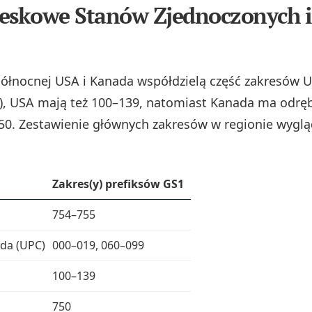
eskowe Stanów Zjednoczonych i
łnocnej USA i Kanada współdzielą część zakresów 
), USA mają też 100–139, natomiast Kanada ma odrę
50. Zestawienie głównych zakresów w regionie wygl
Zakres(y) prefiksów GS1
754–755
ada (UPC)
000–019, 060–099
100–139
750