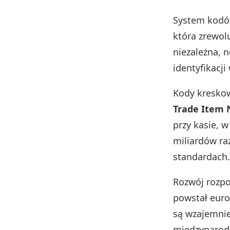
System kodó
która zrewol
niezależna, 
identyfikacj
Kody kresko
Trade Item 
przy kasie, 
miliardów ra
standardach.
Rozwój rozpo
powstał euro
są wzajemnie
międzynarod