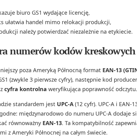
kazuje biuro GS1 wydające licencję,
iks ułatwia handel mimo relokacji produkcji,
odukcji należy potwierdzać niezależnie na etykiecie.
ura numerów kodów kreskowych
niejszy poza Ameryką Północną format
EAN-13 (GTI
 GS1 (zwykle 3 pierwsze cyfry), następnie kod produce
az
cyfra kontrolna
weryfikująca poprawność odczytu
adzie standardem jest
UPC-A
(12 cyfr). UPC-A i EAN-1
 zgodne: międzynarodowo do numeru UPC-A dodaje s
yskać równoważny
EAN-13
. Ta kompatybilność zapewni
mi z Ameryki Północnej na całym świecie.