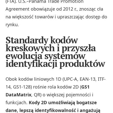
(FTA). U.S.–Panama Trade Promotion
Agreement obowiązuje od 2012 r., znosząc cła
na większość towarów i upraszczając dostęp do
rynku.
Standardy kodów
kreskowych i przyszła
ewolucja systemów
identyfikacji produktów
Obok kodów liniowych 1D (UPC-A, EAN-13, ITF-
14, GS1-128) rośnie rola kodów 2D (
GS1
DataMatrix
, QR) o większej pojemności i
funkcjach.
Kody 2D umożliwiają bogatsze
dane, lepszą identyfikowalność i angażują