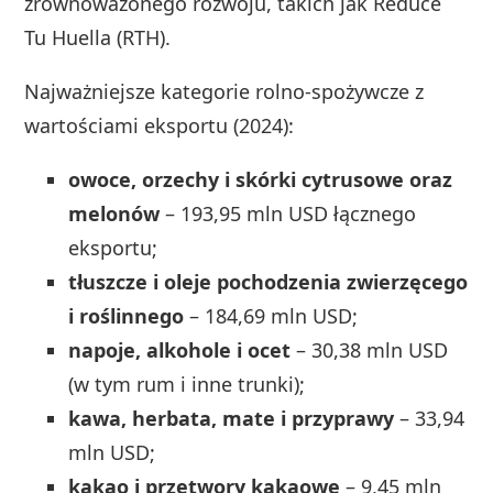
zrównoważonego rozwoju, takich jak Reduce
Tu Huella (RTH).
Najważniejsze kategorie rolno-spożywcze z
wartościami eksportu (2024):
owoce, orzechy i skórki cytrusowe oraz
melonów
– 193,95 mln USD łącznego
eksportu;
tłuszcze i oleje pochodzenia zwierzęcego
i roślinnego
– 184,69 mln USD;
napoje, alkohole i ocet
– 30,38 mln USD
(w tym rum i inne trunki);
kawa, herbata, mate i przyprawy
– 33,94
mln USD;
kakao i przetwory kakaowe
– 9,45 mln