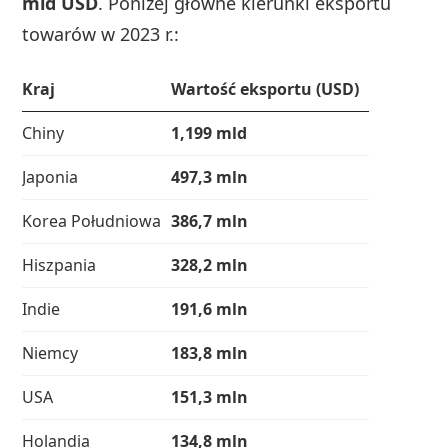
mld USD
. Poniżej główne kierunki eksportu
towarów w 2023 r.:
Kraj
Wartość eksportu (USD)
Chiny
1,199 mld
Japonia
497,3 mln
Korea Południowa
386,7 mln
Hiszpania
328,2 mln
Indie
191,6 mln
Niemcy
183,8 mln
USA
151,3 mln
Holandia
134,8 mln