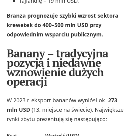
Tajlandię – 19 mln USD.
Branża prognozuje szybki wzrost sektora
krewetek do 400–500 mln USD przy
odpowiednim wsparciu publicznym.
Banany – tradycyjna
pozycja i niedawne
wznowienie dużych
operacji
W 2023 r. eksport bananów wyniósł ok.
273
mln USD
(13. miejsce na świecie). Największe
rynki zbytu prezentują się następująco:
Kraj
Wartość (USD)