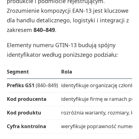
produkcie i podmiocie rejestrującym.
Zrozumienie kompozycji EAN‑13 jest kluczowe
dla handlu detalicznego, logistyki i integracji z
zakresem
840–849
.
Elementy numeru GTIN‑13 budują spójny
identyfikator według poniższego podziału:
Segment
Rola
Prefiks GS1
(840–849)
identyfikuje organizację członk
Kod producenta
identyfikuje firmę w ramach puli
Kod produktu
rozróżnia warianty, rozmiary, kol
Cyfra kontrolna
weryfikuje poprawność numeru 