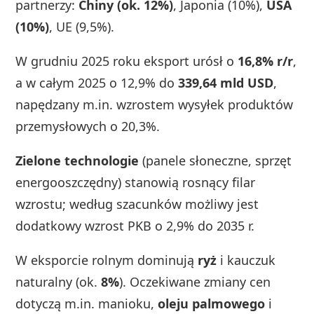
partnerzy:
Chiny (ok. 12%)
, Japonia (10%),
USA
(10%)
, UE (9,5%).
W grudniu 2025 roku eksport urósł o
16,8% r/r
,
a w całym 2025 o 12,9% do
339,64 mld USD
,
napędzany m.in. wzrostem wysyłek produktów
przemysłowych o 20,3%.
Zielone technologie
(panele słoneczne, sprzęt
energooszczędny) stanowią rosnący filar
wzrostu; według szacunków możliwy jest
dodatkowy wzrost PKB o 2,9% do 2035 r.
W eksporcie rolnym dominują
ryż
i kauczuk
naturalny (ok.
8%
). Oczekiwane zmiany cen
dotyczą m.in. manioku,
oleju palmowego
i