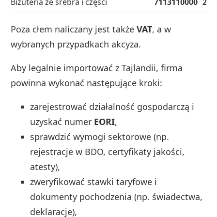
Biżuteria ze srebra i części
7113110000
2,5
Poza cłem naliczany jest także
VAT
, a w
wybranych przypadkach akcyza.
Aby legalnie importować z Tajlandii, firma
powinna wykonać następujące kroki:
zarejestrować działalność gospodarczą i
uzyskać numer
EORI
,
sprawdzić wymogi sektorowe (np.
rejestracje w BDO, certyfikaty jakości,
atesty),
zweryfikować stawki taryfowe i
dokumenty pochodzenia (np. świadectwa,
deklaracje),