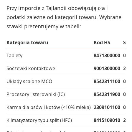
Przy imporcie z Tajlandii obowiązują cła i
podatki zależne od kategorii towaru. Wybrane
stawki prezentujemy w tabeli:
Kategoria towaru
Kod HS
Sta
Tablety
8471300000
0%
Soczewki kontaktowe
9001300000
2,9
Układy scalone MCO
8542311100
0%
Procesory i sterowniki (IC)
8542311900
0%
Karma dla psów i kotów (<10% mleka)
2309101100
0%
Klimatyzatory typu split (HFC)
8415109010
2,5