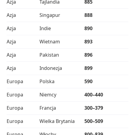
Azja
Tajlandia
885
Azja
Singapur
888
Azja
Indie
890
Azja
Wietnam
893
Azja
Pakistan
896
Azja
Indonezja
899
Europa
Polska
590
Europa
Niemcy
400–440
Europa
Francja
300–379
Europa
Wielka Brytania
500–509
Europa
Włochy
800–839