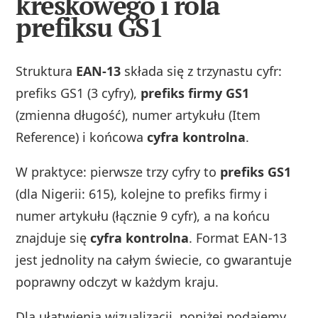
kreskowego i rola
prefiksu GS1
Struktura
EAN-13
składa się z trzynastu cyfr:
prefiks GS1 (3 cyfry),
prefiks firmy GS1
(zmienna długość), numer artykułu (Item
Reference) i końcowa
cyfra kontrolna
.
W praktyce: pierwsze trzy cyfry to
prefiks GS1
(dla Nigerii: 615), kolejne to prefiks firmy i
numer artykułu (łącznie 9 cyfr), a na końcu
znajduje się
cyfra kontrolna
. Format EAN-13
jest jednolity na całym świecie, co gwarantuje
poprawny odczyt w każdym kraju.
Dla ułatwienia wizualizacji, poniżej podajemy