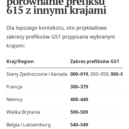
porównanie prefiksu
615 z innymi krajami
Dla lepszego kontekstu, oto przykładowe
zakresy prefiksów GS1 przypisane wybranym
krajom:
Kraj/Region
Zakres prefiksów GS1
Stany Zjednoczone i Kanada
000–019
, 050–059,
060–099
Francja
300–379
Niemcy
400–440
Wielka Brytania
500–509
Belgia i Luksemburg
540–549