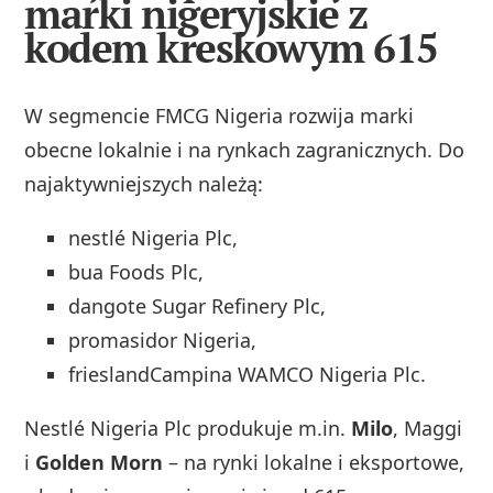
marki nigeryjskie z
kodem kreskowym 615
W segmencie FMCG Nigeria rozwija marki
obecne lokalnie i na rynkach zagranicznych. Do
najaktywniejszych należą:
nestlé Nigeria Plc,
bua Foods Plc,
dangote Sugar Refinery Plc,
promasidor Nigeria,
frieslandCampina WAMCO Nigeria Plc.
Nestlé Nigeria Plc produkuje m.in.
Milo
, Maggi
i
Golden Morn
– na rynki lokalne i eksportowe,