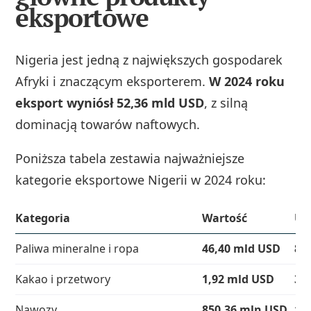
eksportowe
Nigeria jest jedną z największych gospodarek
Afryki i znaczącym eksporterem.
W 2024 roku
eksport wyniósł 52,36 mld USD
, z silną
dominacją towarów naftowych.
Poniższa tabela zestawia najważniejsze
kategorie eksportowe Nigerii w 2024 roku:
Kategoria
Wartość
Ud
Paliwa mineralne i ropa
46,40 mld USD
88
Kakao i przetwory
1,92 mld USD
3,
Nawozy
850,36 mln USD
1,