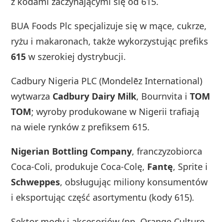
z kodami zaczynającymi się od 615.
BUA Foods Plc specjalizuje się w mące, cukrze,
ryżu i makaronach, także wykorzystując prefiks
615
w szerokiej dystrybucji.
Cadbury Nigeria PLC (Mondelēz International)
wytwarza
Cadbury Dairy Milk
, Bournvita i
TOM
TOM
; wyroby produkowane w Nigerii trafiają
na wiele rynków z prefiksem 615.
Nigerian Bottling Company
, franczyzobiorca
Coca-Coli, produkuje Coca-Colę,
Fantę
, Sprite i
Schweppes
, obsługując miliony konsumentów
i eksportując część asortymentu (kody 615).
Sektor mody i akcesoriów (np. Orange Culture,